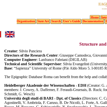
Home
Intr
Organization
State
Art
Search
User's Guide
Documentation
I
Structure and
Creator
: Silvio Panciera
Directors of the Research Center
: Giuseppe Camodeca, Giovanni 
Computer Engineer
: Lanfranco Fabriani (DIGILAB)
Technical and Scientific Supervisor
: Silvia Evangelisti (Universit
Base
: “Sapienza” University of Rome (P.le Aldo Moro 5. I-00185 
The Epigraphic Database Roma can benefit from the help and collabor
Heidelberger Akademie der Wissenschaften - EDH
(Creator: G. 
members: J. Cowey, A. Dafferner, F. Feraudi-Gruenais, B. Ruck; f
Schmidt, G. Wesch)
Università degli studi di BARI - Dpt. of Classics
(Directors: C. C
Agostinelli, V. Ambriola, F. Caruso, B. De Nicolò, L. Forte, A. Gallo
Rocco, M. Rossano, G. Schiavariello, N. Spadavecchia, L. Traversa, 