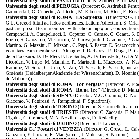
Università degli studi di PAVIA
(Director: R. Scuderi, P. Tomasi);
Università degli studi di PERUGIA
(Director: G. Asdrubali Penti
Cannucciari, G. Cenerini, A. Pierini, M. Ribecco, M. Ricci, E. Rosci
Università degli studi di ROMA "La Sapienza"
(Directors: G. B
G.L. Gregori (tituli ad ludos pertinentes, Latium Adiectum), S. Orl
past and present team members with scholarship grant, cooperation co
Campanelli, A. Carapellucci, L. Capurso, C. Caruso, C. Cenati, S. 
Foglia, S. Ganzaroli, M. Giocoli, M. Giovagnoli, I. Gradante, P. Gra
Martino, G. Mazzini, E. Mizzoni, C. Papi, S. Pastor, E. Scazzocchio
voluntary team members: G. Almagno, I. Barbaresi, R. Braga, B. Ca
de la Escosura, D. De Meo, F. De Santis, A. Di Benedetto, G. Di Matteo
Licordari, V. Lupo, M. Mannino, R. Marinelli, L. Mazzocco, A. Nastas
Rainone, M. Serra, G. Urso, V. Vari, M. Vassalli, E. Vasselli; and al
Gruénais (Heidelberger Akademie der Wissenschaften), D. Nonnis 
de Mallorca)).
Università degli studi di ROMA "Tor Vergata"
(Director: V. Fio
Università degli studi di ROMA "Roma Tre"
(Director: D. Manac
Università degli studi di SIENA
(Director: M.G. Granino, D. Nonni
Giacomo, V. Pettirossi, A. Rampichini, F. Squadroni);
Università degli studi di TORINO
(Director: S. Giorcelli; team m
Università degli studi di TRIESTE
(Director: C. Zaccaria, F. Mai
Cigaina, C. Gomezel, M.A. Novillo Lopez, D. Redaelli);
Università degli studi di URBINO
(Director: F. Luciani);
Università Ca' Foscari di VENEZIA
(Director: G. Cresci, L. Cal
Ganzaroli, F. Luciani, R. Mangiameli, I. Matijasic, S. Nicolini);