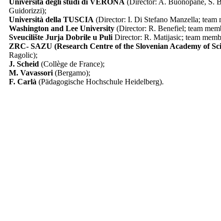
Università degli studi di VERONA
(Director: A. Buonopane, S. Br
Guidorizzi);
Università della TUSCIA
(Director: I. Di Stefano Manzella; team 
Washington and Lee University
(Director: R. Benefiel; team me
Sveucilište Jurja Dobrile u Puli
Director: R. Matijasic; team memb
ZRC- SAZU (Research Centre of the Slovenian Academy of Sci
Ragolic);
J. Scheid
(Collège de France);
M. Vavassori
(Bergamo);
F. Carlà
(Pädagogische Hochschule Heidelberg).