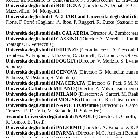
Università degli studi di BOLOGNA
(Directors: A. Donati, F. Cen
Mazzavillani, M. Mongardi);
Università degli studi CAGLIARI and Università degli studi 
Floris, F. Porrà (Cagliari); A. Ibba, P. Ruggeri, R. Zucca (Sassari)
Università degli studi della CALABRIA
Director: A. Zumbo; te
Università degli studi di CASSINO
(Director: A. Morelli, I. Tant
Sparagna, F. Verrecchia);
Università degli studi di FIRENZE
(Coordinator: G.A. Cecconi; D
members: A. Filippini, F. Frasson, C. Gabrielli, N. Lapini, G. Ottavia
Università degli studi di FOGGIA
(Director: V. Morizio, S. Evan
Sapone);
Università degli studi di GENOVA
(Director: G. Mennella; team me
Pettirossi, V. Pistarino, S. Valentini);
Università degli studi di MACERATA
(Director: G. Paci, S.M. M
Università Cattolica di MILANO
(Director: A. Valvo; team member
Università degli studi di MILANO
(Directors: A. Sartori, M. Real
Università degli studi del MOLISE
(Director: C. Ricci; team mem
Università degli studi di NAPOLI l'Orientale
(Director: G. Camo
Corazza, R. De Vita, M. Stefanile, U. Soldovieri);
Seconda Università degli studi di NAPOLI
(Director: L. Chioffi
R. Tomeo, B. Tosti);
Università degli studi di PALERMO
(Director: A. Brugnone, R. M
Università degli studi di PARMA
(Director: M.G. Arrigoni Bertini