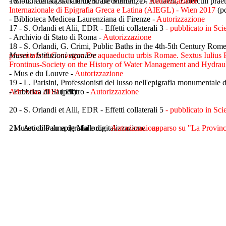
16. - C. Cenati, G. Crimi, S. De Martini, D. Redaelli, Laterculi praet
- Biblioteca Nazionale Centrale di Firenze -
Autorizzazione
Internazionale di Epigrafia Greca e Latina (AIEGL) - Wien 2017
(p
- Biblioteca Medicea Laurenziana di Firenze -
Autorizzazione
17 - S. Orlandi et Alii, EDR - Effetti collaterali 3
- pubblicato in Sci
- Archivio di Stato di Roma -
Autorizzazione
18 - S. Orlandi, G. Crimi, Public Baths in the 4th-5th Century R
presentato al Convegno De aquaeductu urbis Romae. Sextus Iulius F
Musei e Istituzioni straniere
Frontinus-Society on the History of Water Management and Hydrau
- Mus e du Louvre -
Autorizzazione
19 - L. Parisini, Professionisti del lusso nell'epigrafia monumentale de
AdriAtlas 2019
- Fabbrica di San Pietro -
(pdf)
Autorizzazione
20 - S. Orlandi et Alii, EDR - Effetti collaterali 5
- pubblicato in Sci
21 - Articolo su epigrafia e digitalizzazione
- Museo di Palma de Mallorca -
Autorizzazione
- apparso su "La Provin