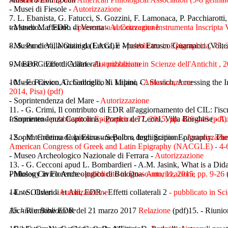
- Musei di Fiesole -
Autorizzazione
7. L. Ebanista, G. Fatucci, S. Gozzini, F. Lamonaca, P. Pacchiarott
tra studio... e EDR. -
- Museo Maffeiano di Verona -
presentato al Convegno Instrumenta Inscripta V
Autorizzazione
8. S. Panciera, Notizie da EAGLE -
- Museo di Villa Guinigi (Lucca) e Museo Etrusco Guarnacci (Volter
pubblicato in Epigraphica, 75,
9. - EDR - Effetti Collaterali -
- Museo Civico di Alatri -
Autorizzazione
pubblicato in Scienze dell'Antichit ,
10. - F. Frasson, C. Gabrielli, N. Lapini, C. Slavich, Accessing the 
- Museo Civico Archeologico di Milano -
Autorizzazione
2014, Pisa) (pdf)
- Soprintendenza del Mare -
Autorizzazione
11. - G. Crimi, Il contributo di EDR all'aggiornamento del CIL: l'isc
frammento -
- Soprintendenza Capitolina - Portico dei Leoni, Villa Borghese -
pubblicato in Epigraphica, 77, 2015, pp. 426-446 (pdf)
Au
12. - M. Cristina de la Escosura Balb s, Immigration Epigraphy. 
- Soprintendenza Capitolina - Sepolcro degli Scipioni -
Autorizzazi
American Congress of Greek and Latin Epigraphy (NACGLE) - 4-
- Museo Archeologico Nazionale di Ferrara -
Autorizzazione
13. - G. Cecconi apud L. Bombardieri - A.M. Jasink, What is a Did
Philology in Florence
- Museo Civico Archeologico di Bologna-
- pubblicato in Do-so-mo, 11, 2015, pp. 9-26
Autorizzazione
14. - S. Orlandi et Alii, EDR - Effetti collaterali 2
- Ente Oliveri -
Autorizzazione
- pubblicato in Sc
15. - Riunione EDR del 21 marzo 2017
Archivi e Biblioteche
Relazione
(pdf)15. - Riun