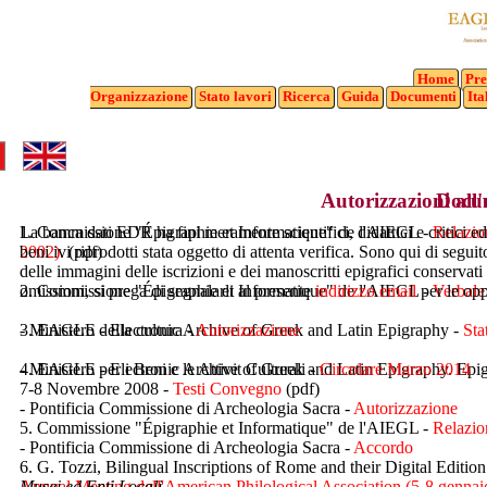
Home
Pre
Organizzazione
Stato
lavori
Ricerca
Guida
Documenti
Ita
Autorizzazioni all
Docu
1. Commissione "Épigraphie et Informatique" de l'AIEGL -
La banca dati EDR ha fini meramente scientifici, didattici e critici ed 
Relazio
2002).
beni ivi riprodotti stata oggetto di attenta verifica. Sono qui di seguit
(pdf)
delle immagini delle iscrizioni e dei manoscritti epigrafici conservati
2. Commissione "Épigraphie et Informatique" de l'AIEGL -
omissioni, si prega di segnalarli al presente
indirizzo email
per le opp
Verbale
3. EAGLE - Electronic Archive of Greek and Latin Epigraphy -
- Ministero della cultura -
Autorizzazione
Sta
4. EAGLE - Electronic Archive of Greek and Latin Epigraphy. Epigr
- Ministero per i Beni e le Attivit Culturali -
Circolare Marzo 2014
7-8 Novembre 2008 -
Testi Convegno
(pdf)
- Pontificia Commissione di Archeologia Sacra -
Autorizzazione
5. Commissione "Épigraphie et Informatique" de l'AIEGL -
Relazio
- Pontificia Commissione di Archeologia Sacra -
Accordo
6. G. Tozzi, Bilingual Inscriptions of Rome and their Digital Edit
Annual Meeting dell'American Philological Association (5-8 gennaio
Musei ed Enti Locali