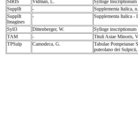
SIRIS
Vidman, L.
Sylloge Inscriptionum 
SupplIt
-
Supplementa Italica, n
SupplIt
-
Supplementa Italica -
Imagines
Syll3
Dittenberger, W.
Sylloge inscriptionum
TAM
-
Tituli Asiae Minoris,
TPSulp
Camodeca, G.
Tabulae Pompeianae Su
puteolano dei Sulpici