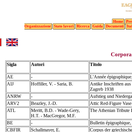
Home
Pre
Organizzazione
Stato
lavori
Ricerca
Guida
Documenti
Ita
Corpora 
Sigla
Autori
Titolo
AE
-
L'Année épigraphique,
AIJ
Hoffiller, V. - Saria, B.
Antike Inschriften au
Zagreb 1938
ANRW
-
Aufstieg und Niederga
ARV2
Beazley, J.-D.
Attic Red-Figure Vase
ATL
Meritt, B.D. - Wade-Gery,
The Athenian Tribute
H.T. - MacGregor, M.F.
BE
-
Bulletin épigraphique
CBFIR
Schallmayer, E.
Corpus der griechische