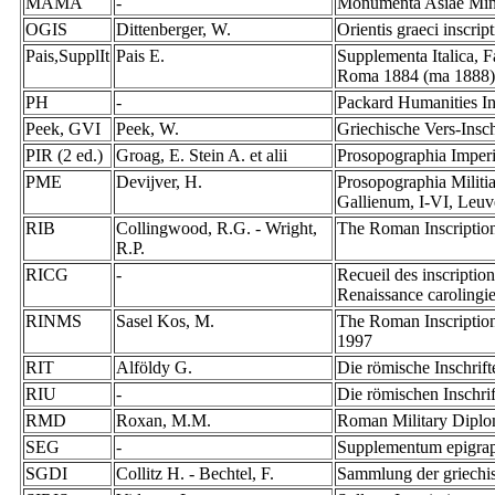
MAMA
-
Monumenta Asiae Mino
OGIS
Dittenberger, W.
Orientis graeci inscri
Pais,SupplIt
Pais E.
Supplementa Italica, F
Roma 1884 (ma 1888
PH
-
Packard Humanities Ins
Peek, GVI
Peek, W.
Griechische Vers-Insc
PIR (2 ed.)
Groag, E. Stein A. et alii
Prosopographia Imperii 
PME
Devijver, H.
Prosopographia Militi
Gallienum, I-VI, Leu
RIB
Collingwood, R.G. - Wright,
The Roman Inscription
R.P.
RICG
-
Recueil des inscription
Renaissance carolingie
RINMS
Sasel Kos, M.
The Roman Inscription
1997
RIT
Alföldy G.
Die römische Inschrif
RIU
-
Die römischen Inschr
RMD
Roxan, M.M.
Roman Military Diplo
SEG
-
Supplementum epigra
SGDI
Collitz H. - Bechtel, F.
Sammlung der griechis