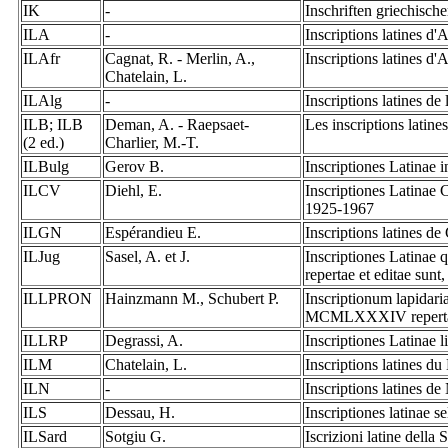
IK
-
Inschriften griechisch
ILA
-
Inscriptions latines d
ILAfr
Cagnat, R. - Merlin, A.,
Inscriptions latines d'
Chatelain, L.
ILAlg
-
Inscriptions latines de 
ILB; ILB
Deman, A. - Raepsaet-
Les inscriptions latin
(2 ed.)
Charlier, M.-T.
ILBulg
Gerov B.
Inscriptiones Latinae 
ILCV
Diehl, E.
Inscriptiones Latinae 
1925-1967
ILGN
Espérandieu E.
Inscriptions latines d
ILJug
Sasel, A. et J.
Inscriptiones Latina
repertae et editae sunt
ILLPRON
Hainzmann M., Schubert P.
Inscriptionum lapidar
MCMLXXXIV repertaru
ILLRP
Degrassi, A.
Inscriptiones Latinae 
ILM
Chatelain, L.
Inscriptions latines d
ILN
-
Inscriptions latines d
ILS
Dessau, H.
Inscriptiones latinae s
ILSard
Sotgiu G.
Iscrizioni latine dell