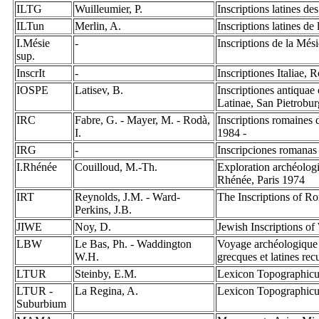
ILTG
Wuilleumier, P.
Inscriptions latines de
ILTun
Merlin, A.
Inscriptions latines de
I.Mésie
-
Inscriptions de la Més
sup.
InscrIt
-
Inscriptiones Italiae,
IOSPE
Latisev, B.
Inscriptiones antiquae
Latinae, San Pietrobu
IRC
Fabre, G. - Mayer, M. - Rodà,
Inscriptions romaines 
I.
1984 -
IRG
-
Inscripciones romanas
I.Rhénée
Couilloud, M.-Th.
Exploration archéolog
Rhénée, Paris 1974
IRT
Reynolds, J.M. - Ward-
The Inscriptions of R
Perkins, J.B.
JIWE
Noy, D.
Jewish Inscriptions o
LBW
Le Bas, Ph. - Waddington
Voyage archéologique e
W.H.
grecques et latines re
LTUR
Steinby, E.M.
Lexicon Topographic
LTUR -
La Regina, A.
Lexicon Topographic
Suburbium