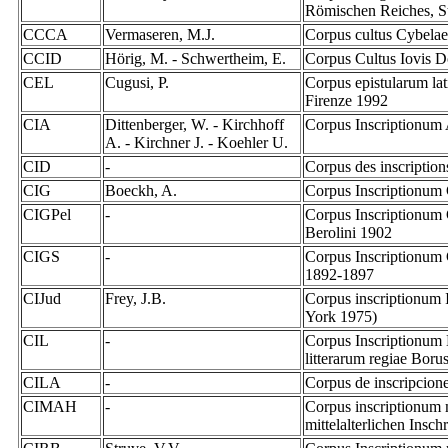
Römischen Reiches, St
CCCA
Vermaseren, M.J.
Corpus cultus Cybelae
CCID
Hörig, M. - Schwertheim, E.
Corpus Cultus Iovis 
CEL
Cugusi, P.
Corpus epistularum lat
Firenze 1992
CIA
Dittenberger, W. - Kirchhoff
Corpus Inscriptionum 
A. - Kirchner J. - Koehler U.
CID
-
Corpus des inscription
CIG
Boeckh, A.
Corpus Inscriptionum
CIGPel
-
Corpus Inscriptionum 
Berolini 1902
CIGS
-
Corpus Inscriptionum 
1892-1897
CIJud
Frey, J.B.
Corpus inscriptionum 
York 1975)
CIL
-
Corpus Inscriptionum L
litterarum regiae Boru
CILA
-
Corpus de inscripcione
CIMAH
-
Corpus inscriptionum m
mittelalterlichen Insc