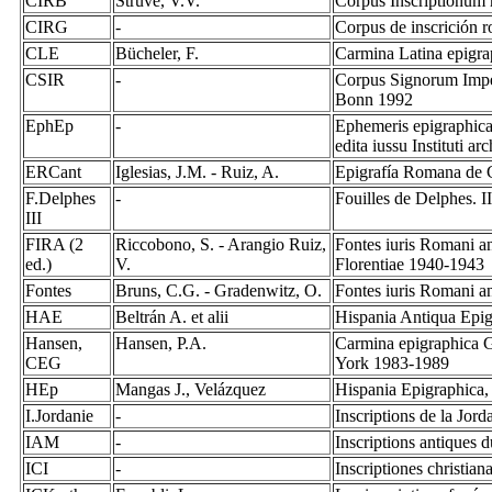
CIRB
Struve, V.V.
Corpus Inscriptionum
CIRG
-
Corpus de inscrición 
CLE
Bücheler, F.
Carmina Latina epigra
CSIR
-
Corpus Signorum Imper
Bonn 1992
EphEp
-
Ephemeris epigraphica
edita iussu Instituti 
ERCant
Iglesias, J.M. - Ruiz, A.
Epigrafía Romana de 
F.Delphes
-
Fouilles de Delphes. I
III
FIRA (2
Riccobono, S. - Arangio Ruiz,
Fontes iuris Romani ant
ed.)
V.
Florentiae 1940-1943
Fontes
Bruns, C.G. - Gradenwitz, O.
Fontes iuris Romani a
HAE
Beltrán A. et alii
Hispania Antiqua Epig
Hansen,
Hansen, P.A.
Carmina epigraphica G
CEG
York 1983-1989
HEp
Mangas J., Velázquez
Hispania Epigraphica,
I.Jordanie
-
Inscriptions de la Jord
IAM
-
Inscriptions antiques
ICI
-
Inscriptiones christian