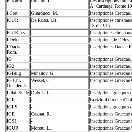
ICKarth
Ennabli, L.
Les inscriptions funér
Ã Carthage, Rome 19
I.Cret.
Guarducci, M.
Inscriptiones Cretica
ICUR
De Rossi, I.B.
Inscriptiones christia
1857-1915
ICUR n.s.
-
Inscriptiones christia
I.Délos
-
Inscriptions de Délos,
I.Dacia
-
Inscriptiones Daciae 
Rom.
IG
-
Inscriptiones Graecae,
IG2
-
Inscriptiones Graecae,
IGBulg
Mihailov, G.
Inscriptiones Graecae 
IG Chr.
Wessel, C.
Inscriptiones Graecae 
Occidentis
I.dial. Sicile
Dubois, L.
Inscriptions grecques
IGIt
-
Iscrizioni Greche d'It
IGLS
-
Inscriptions grecques e
IGR
Cagnat, R.
Inscriptiones Graecae
IGSI
-
Inscriptiones Graecae S
IGUR
Moretti, L.
Inscriptiones Graeca