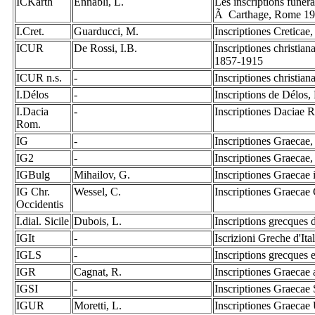
ICKarth
Ennabli, L.
Les inscriptions funér
Ã Carthage, Rome 19
I.Cret.
Guarducci, M.
Inscriptiones Cretica
ICUR
De Rossi, I.B.
Inscriptiones christia
1857-1915
ICUR n.s.
-
Inscriptiones christia
I.Délos
-
Inscriptions de Délos,
I.Dacia
-
Inscriptiones Daciae 
Rom.
IG
-
Inscriptiones Graecae,
IG2
-
Inscriptiones Graecae,
IGBulg
Mihailov, G.
Inscriptiones Graecae 
IG Chr.
Wessel, C.
Inscriptiones Graecae 
Occidentis
I.dial. Sicile
Dubois, L.
Inscriptions grecques
IGIt
-
Iscrizioni Greche d'It
IGLS
-
Inscriptions grecques e
IGR
Cagnat, R.
Inscriptiones Graecae
IGSI
-
Inscriptiones Graecae S
IGUR
Moretti, L.
Inscriptiones Graeca