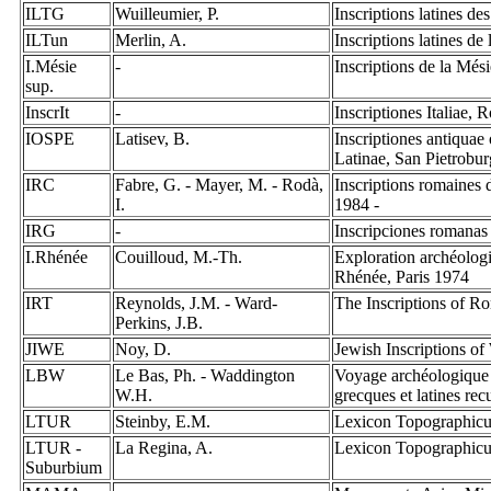
ILTG
Wuilleumier, P.
Inscriptions latines de
ILTun
Merlin, A.
Inscriptions latines de
I.Mésie
-
Inscriptions de la Més
sup.
InscrIt
-
Inscriptiones Italiae,
IOSPE
Latisev, B.
Inscriptiones antiquae
Latinae, San Pietrobu
IRC
Fabre, G. - Mayer, M. - Rodà,
Inscriptions romaines 
I.
1984 -
IRG
-
Inscripciones romanas
I.Rhénée
Couilloud, M.-Th.
Exploration archéolog
Rhénée, Paris 1974
IRT
Reynolds, J.M. - Ward-
The Inscriptions of R
Perkins, J.B.
JIWE
Noy, D.
Jewish Inscriptions o
LBW
Le Bas, Ph. - Waddington
Voyage archéologique e
W.H.
grecques et latines re
LTUR
Steinby, E.M.
Lexicon Topographic
LTUR -
La Regina, A.
Lexicon Topographic
Suburbium