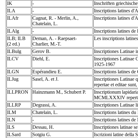
IK
-
Inschriften griechisch
ILA
-
Inscriptions latines d
ILAfr
Cagnat, R. - Merlin, A.,
Inscriptions latines d'
Chatelain, L.
ILAlg
-
Inscriptions latines de 
ILB; ILB
Deman, A. - Raepsaet-
Les inscriptions latin
(2 ed.)
Charlier, M.-T.
ILBulg
Gerov B.
Inscriptiones Latinae 
ILCV
Diehl, E.
Inscriptiones Latinae 
1925-1967
ILGN
Espérandieu E.
Inscriptions latines d
ILJug
Sasel, A. et J.
Inscriptiones Latina
repertae et editae sunt
ILLPRON
Hainzmann M., Schubert P.
Inscriptionum lapidar
MCMLXXXIV repertaru
ILLRP
Degrassi, A.
Inscriptiones Latinae 
ILM
Chatelain, L.
Inscriptions latines d
ILN
-
Inscriptions latines d
ILS
Dessau, H.
Inscriptiones latinae s
ILSard
Sotgiu G.
Iscrizioni latine dell