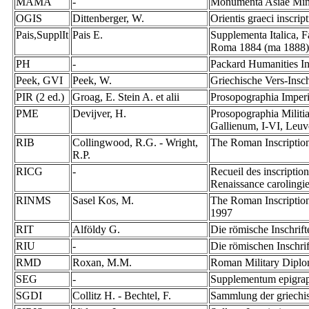
MAMA
-
Monumenta Asiae Mino
OGIS
Dittenberger, W.
Orientis graeci inscri
Pais,SupplIt
Pais E.
Supplementa Italica, F
Roma 1884 (ma 1888
PH
-
Packard Humanities Ins
Peek, GVI
Peek, W.
Griechische Vers-Insc
PIR (2 ed.)
Groag, E. Stein A. et alii
Prosopographia Imperii 
PME
Devijver, H.
Prosopographia Militi
Gallienum, I-VI, Leu
RIB
Collingwood, R.G. - Wright,
The Roman Inscription
R.P.
RICG
-
Recueil des inscription
Renaissance carolingie
RINMS
Sasel Kos, M.
The Roman Inscription
1997
RIT
Alföldy G.
Die römische Inschrif
RIU
-
Die römischen Inschr
RMD
Roxan, M.M.
Roman Military Diplo
SEG
-
Supplementum epigra
SGDI
Collitz H. - Bechtel, F.
Sammlung der griechis