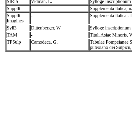
SIRIS
Vidman, L.
Sylloge Inscriptionum 
SupplIt
-
Supplementa Italica, n
SupplIt
-
Supplementa Italica -
Imagines
Syll3
Dittenberger, W.
Sylloge inscriptionum
TAM
-
Tituli Asiae Minoris,
TPSulp
Camodeca, G.
Tabulae Pompeianae Su
puteolano dei Sulpici