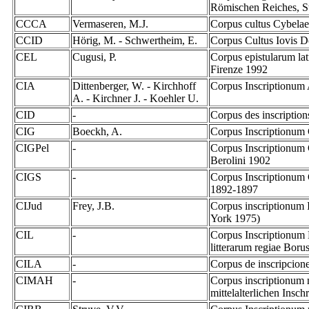
Römischen Reiches, St
CCCA
Vermaseren, M.J.
Corpus cultus Cybelae
CCID
Hörig, M. - Schwertheim, E.
Corpus Cultus Iovis 
CEL
Cugusi, P.
Corpus epistularum lat
Firenze 1992
CIA
Dittenberger, W. - Kirchhoff
Corpus Inscriptionum 
A. - Kirchner J. - Koehler U.
CID
-
Corpus des inscription
CIG
Boeckh, A.
Corpus Inscriptionum
CIGPel
-
Corpus Inscriptionum 
Berolini 1902
CIGS
-
Corpus Inscriptionum 
1892-1897
CIJud
Frey, J.B.
Corpus inscriptionum 
York 1975)
CIL
-
Corpus Inscriptionum L
litterarum regiae Boru
CILA
-
Corpus de inscripcione
CIMAH
-
Corpus inscriptionum m
mittelalterlichen Insc