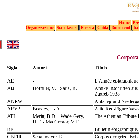
Home
Pre
Organizzazione
Stato
lavori
Ricerca
Guida
Documenti
Ita
Corpora 
Sigla
Autori
Titolo
AE
-
L'Année épigraphique,
AIJ
Hoffiller, V. - Saria, B.
Antike Inschriften au
Zagreb 1938
ANRW
-
Aufstieg und Niederga
ARV2
Beazley, J.-D.
Attic Red-Figure Vase
ATL
Meritt, B.D. - Wade-Gery,
The Athenian Tribute
H.T. - MacGregor, M.F.
BE
-
Bulletin épigraphique
CBFIR
Schallmayer, E.
Corpus der griechische