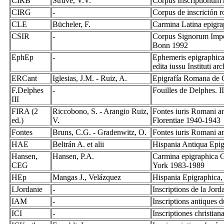
CIRB
Struve, V.V.
Corpus Inscriptionum
CIRG
-
Corpus de inscrición 
CLE
Bücheler, F.
Carmina Latina epigra
CSIR
-
Corpus Signorum Imper
Bonn 1992
EphEp
-
Ephemeris epigraphica
edita iussu Instituti 
ERCant
Iglesias, J.M. - Ruiz, A.
Epigrafía Romana de 
F.Delphes
-
Fouilles de Delphes. I
III
FIRA (2
Riccobono, S. - Arangio Ruiz,
Fontes iuris Romani ant
ed.)
V.
Florentiae 1940-1943
Fontes
Bruns, C.G. - Gradenwitz, O.
Fontes iuris Romani a
HAE
Beltrán A. et alii
Hispania Antiqua Epig
Hansen,
Hansen, P.A.
Carmina epigraphica G
CEG
York 1983-1989
HEp
Mangas J., Velázquez
Hispania Epigraphica,
I.Jordanie
-
Inscriptions de la Jord
IAM
-
Inscriptions antiques
ICI
-
Inscriptiones christian