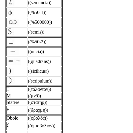
((semuncia))
((%50-1))
((%500000))
((semis))
((%50-2))
((uncia))
((quadrans))
((sicilicus))
((scripulum))
T
((τάλαντον))
M
((μνᾶ))
Statere
((στατήρ))
𐅂
((δραχμή))
Obolo
((ὀβολός))
𐅁
((ἡμιοβόλιον))