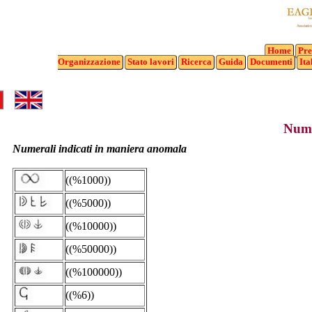
Home
Pre
Organizzazione
Stato
lavori
Ricerca
Guida
Documenti
Ita
Nume
Numerali indicati in maniera anomala
((%1000))
((%5000))
((%10000))
((%50000))
((%100000))
((%6))