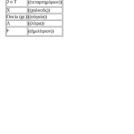
𐅀 o T
((τεταρτημόριον))
X
((χαλκοῦς))
Oncia (gr.)
((οὐγκία))
Λ
((λίτρα))
𐅂
((ἡμιλίτριον))