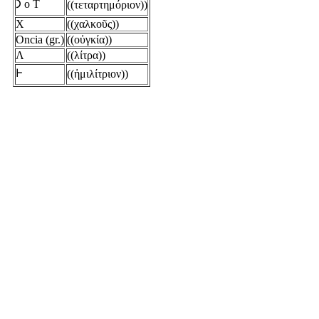
𐅀 o T
((τεταρτημόριον))
X
((χαλκοῦς))
Oncia (gr.)
((οὐγκία))
Λ
((λίτρα))
𐅂
((ἡμιλίτριον))