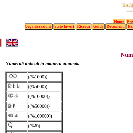
Home
Pre
Organizzazione
Stato
lavori
Ricerca
Guida
Documenti
Ita
Nume
Numerali indicati in maniera anomala
((%1000))
((%5000))
((%10000))
((%50000))
((%100000))
((%6))