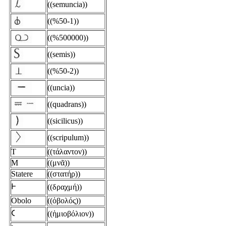
((semuncia))
((%50-1))
((%500000))
((semis))
((%50-2))
((uncia))
((quadrans))
((sicilicus))
((scripulum))
T
((τάλαντον))
M
((μνᾶ))
Statere
((στατήρ))
𐅂
((δραχμή))
Obolo
((ὀβολός))
𐅁
((ἡμιοβόλιον))