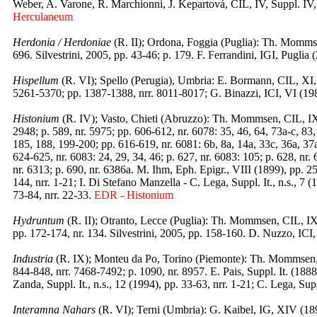
Weber, A. Varone, R. Marchionni, J. Kepartová, CIL, IV, Suppl. IV,
Herculaneum
Herdonia / Herdoniae
(R. II); Ordona, Foggia (Puglia): Th. Mommse
696. Silvestrini, 2005, pp. 43-46; p. 179. F. Ferrandini, IGI, Puglia 
Hispellum
(R. VI); Spello (Perugia), Umbria: E. Bormann, CIL, XI, 
5261-5370; pp. 1387-1388, nrr. 8011-8017; G. Binazzi, ICI, VI (198
Histonium
(R. IV); Vasto, Chieti (Abruzzo): Th. Mommsen, CIL, IX 
2948; p. 589, nr. 5975; pp. 606-612, nr. 6078: 35, 46, 64, 73a-c, 83,
185, 188, 199-200; pp. 616-619, nr. 6081: 6b, 8a, 14a, 33c, 36a, 37a
624-625, nr. 6083: 24, 29, 34, 46; p. 627, nr. 6083: 105; p. 628, nr. 
nr. 6313; p. 690, nr. 6386a. M. Ihm, Eph. Epigr., VIII (1899), pp. 25
144, nrr. 1-21; I. Di Stefano Manzella - C. Lega, Suppl. It., n.s., 7 
73-84, nrr. 22-33.
EDR - Histonium
Hydruntum
(R. II); Otranto, Lecce (Puglia): Th. Mommsen, CIL, IX (
pp. 172-174, nr. 134. Silvestrini, 2005, pp. 158-160. D. Nuzzo, ICI,
Industria
(R. IX); Monteu da Po, Torino (Piemonte): Th. Mommsen, CI
844-848, nrr. 7468-7492; p. 1090, nr. 8957. E. Pais, Suppl. It. (188
Zanda, Suppl. It., n.s., 12 (1994), pp. 33-63, nrr. 1-21; C. Lega, Supp
Interamna Nahars
(R. VI); Terni (Umbria): G. Kaibel, IG, XIV (18