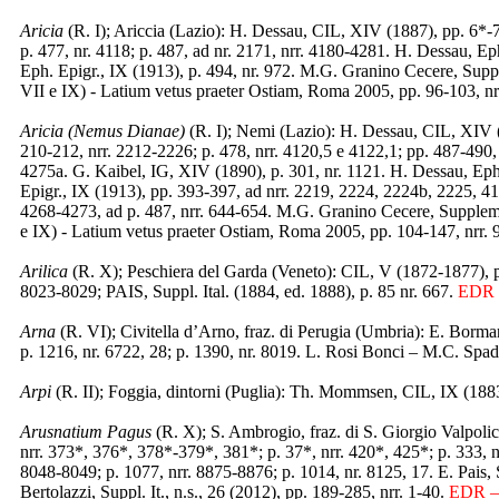
Aricia
(R. I); Ariccia (Lazio): H. Dessau, CIL, XIV (1887), pp. 6*-
p. 477, nr. 4118; p. 487, ad nr. 2171, nrr. 4180-4281. H. Dessau, E
Eph. Epigr., IX (1913), p. 494, nr. 972. M.G. Granino Cecere, Suppl
VII e IX) - Latium vetus praeter Ostiam, Roma 2005, pp. 96-103, nr
Aricia (Nemus Dianae)
(R. I); Nemi (Lazio): H. Dessau, CIL, XIV (
210-212, nrr. 2212-2226; p. 478, nrr. 4120,5 e 4122,1; pp. 487-490,
4275a. G. Kaibel, IG, XIV (1890), p. 301, nr. 1121. H. Dessau, Eph
Epigr., IX (1913), pp. 393-397, ad nrr. 2219, 2224, 2224b, 2225, 
4268-4273, ad p. 487, nrr. 644-654. M.G. Granino Cecere, Supplemen
e IX) - Latium vetus praeter Ostiam, Roma 2005, pp. 104-147, nrr. 
Arilica
(R. X); Peschiera del Garda (Veneto): CIL, V (1872-1877), p
8023-8029; PAIS, Suppl. Ital. (1884, ed. 1888), p. 85 nr. 667.
EDR -
Arna
(R. VI); Civitella d’Arno, fraz. di Perugia (Umbria): E. Borma
p. 1216, nr. 6722, 28; p. 1390, nr. 8019. L. Rosi Bonci – M.C. Spadon
Arpi
(R. II); Foggia, dintorni (Puglia): Th. Mommsen, CIL, IX (1883)
Arusnatium Pagus
(R. X); S. Ambrogio, fraz. di S. Giorgio Valpol
nrr. 373*, 376*, 378*-379*, 381*; p. 37*, nrr. 420*, 425*; p. 333, n
8048-8049; p. 1077, nrr. 8875-8876; p. 1014, nr. 8125, 17. E. Pais, S
Bertolazzi, Suppl. It., n.s., 26 (2012), pp. 189-285, nrr. 1-40.
EDR – 