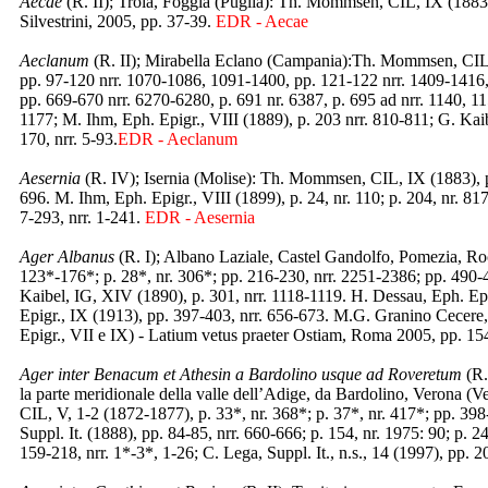
Aecae
(R. II); Troia, Foggia (Puglia): Th. Mommsen, CIL, IX (1883),
Silvestrini, 2005, pp. 37-39.
EDR - Aecae
Aeclanum
(R. II); Mirabella Eclano (Campania):Th. Mommsen, CIL, 
pp. 97-120 nrr. 1070-1086, 1091-1400, pp. 121-122 nrr. 1409-1416, p
pp. 669-670 nrr. 6270-6280, p. 691 nr. 6387, p. 695 ad nrr. 1140, 
1177; M. Ihm, Eph. Epigr., VIII (1889), p. 203 nrr. 810-811; G. Kai
170, nrr. 5-93.
EDR - Aeclanum
Aesernia
(R. IV); Isernia (Molise): Th. Mommsen, CIL, IX (1883), p
696. M. Ihm, Eph. Epigr., VIII (1899), p. 24, nr. 110; p. 204, nr. 8
7-293, nrr. 1-241.
EDR - Aesernia
Ager Albanus
(R. I); Albano Laziale, Castel Gandolfo, Pomezia, Ro
123*-176*; p. 28*, nr. 306*; pp. 216-230, nrr. 2251-2386; pp. 490-
Kaibel, IG, XIV (1890), p. 301, nrr. 1118-1119. H. Dessau, Eph. Ep
Epigr., IX (1913), pp. 397-403, nrr. 656-673. M.G. Granino Cecere,
Epigr., VII e IX) - Latium vetus praeter Ostiam, Roma 2005, pp. 15
Ager inter Benacum et Athesin a Bardolino usque ad Roveretum
(R.
la parte meridionale della valle dell’Adige, da Bardolino, Verona 
CIL, V, 1-2 (1872-1877), p. 33*, nr. 368*; p. 37*, nr. 417*; pp. 398-
Suppl. It. (1888), pp. 84-85, nrr. 660-666; p. 154, nr. 1975: 90; p. 2
159-218, nrr. 1*-3*, 1-26; C. Lega, Suppl. It., n.s., 14 (1997), pp. 2