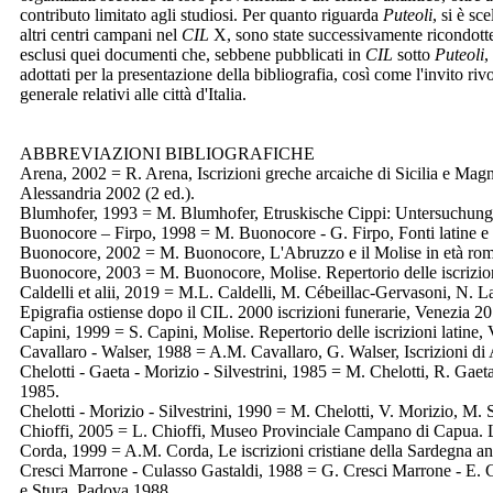
contributo limitato agli studiosi. Per quanto riguarda
Puteoli
, si è sc
altri centri campani nel
CIL
X, sono state successivamente ricondotte a
esclusi quei documenti che, sebbene pubblicati in
CIL
sotto
Puteoli
,
adottati per la presentazione della bibliografia, così come l'invito rivo
generale relativi alle città d'Italia.
ABBREVIAZIONI BIBLIOGRAFICHE
Arena, 2002 = R. Arena, Iscrizioni greche arcaiche di Sicilia e Magna 
Alessandria 2002 (2 ed.).
Blumhofer, 1993 = M. Blumhofer, Etruskische Cippi: Untersuchung
Buonocore – Firpo, 1998 = M. Buonocore - G. Firpo, Fonti latine e gr
Buonocore, 2002 = M. Buonocore, L'Abruzzo e il Molise in età roman
Buonocore, 2003 = M. Buonocore, Molise. Repertorio delle iscrizion
Caldelli et alii, 2019 = M.L. Caldelli, M. Cébeillac-Gervasoni, N. L
Epigrafia ostiense dopo il CIL. 2000 iscrizioni funerarie, Venezia 2
Capini, 1999 = S. Capini, Molise. Repertorio delle iscrizioni latin
Cavallaro - Walser, 1988 = A.M. Cavallaro, G. Walser, Iscrizioni di
Chelotti - Gaeta - Morizio - Silvestrini, 1985 = M. Chelotti, R. Gaet
1985.
Chelotti - Morizio - Silvestrini, 1990 = M. Chelotti, V. Morizio, M. 
Chioffi, 2005 = L. Chioffi, Museo Provinciale Campano di Capua. L
Corda, 1999 = A.M. Corda, Le iscrizioni cristiane della Sardegna ant
Cresci Marrone - Culasso Gastaldi, 1988 = G. Cresci Marrone - E. C
e Stura, Padova 1988.