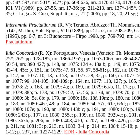
pp. 54*-59*, nrr. 501*-547*; pp. 608-636, nrr. 4170-4174, 4176-434
ICI, VI (1989), pp. 27-55, nrr. 17-36; pp. 211-213, nrr. 137*-145*. C
35; C. Lega - S. Crea, Suppl. It., n.s., 21 (2006), pp. 18, 20, 21 sgg
Interamnia Praetuttiorum
(R. V); Teramo, Abruzzo: Th. Mommsen, C
5142; M. Ihm, Eph. Epigr., VIII (1889), pp. 51-52, nrr. 208-209; G.
(1995), pp. 6-7, nr. 3; Buonocore – Firpo 1998, pp. 769-792, nrr. 
Praetuttiorum
Iulia Concordia
(R. X); Portogruaro, Venezia (Veneto): Th. Mommsen
75*, 76*; pp. 178-185, nrr. 1866-1955; pp. 1053-1065, nrr. 8654-878
50-54, nrr. 390-427; p. 148, nr. 1075: 12d-e, 13a-b; p. 149, nr. 1075
43-44, 45c; p. 151, nr. 1075: 47, 51, 55, 57, 58-61; p. 152, nr. 1075:
p. 157, nr. 1077: 10, 18; p. 158, nr. 1077: 28, 32; p. 160, nr. 1077: 
nr. 1077: 99, 104-105, 108-109; p. 164, nr. 1077: 118, 127; p. 165, 
nr. 1078: 2; p. 168, nr. 1079: 4a; p. 169, nr. 1079: 6a-b, 11, 17a; p. 
nr. 1079: 38b; p. 173, nr. 1079: 52, 53, 56; p. 174, nr. 1079: 70; p. 
nr. 1080: 3b, 5e, 8b; p. 179, nr. 1080: 18e, 18f, 19m; p. 180, nr. 108
p. 183, nr. 1080: 46e, 48; p. 184, nr. 1080: 54, 57c, 61e, 63d; p. 185
nr. 1080: 107e; p. 190, nr. 1080: 143b-c; p. 191, nr. 1080: 160; p. 19
1080: 243; p. 197, nr. 1080: 255e; p. 199, nr. 1080: 292b-c; p. 201, 
1080: 367b; p. 206, nr. 1080: 408, 410; p. 207, nr. 1080: 426; p. 208
p. 211, nr. 1081: 3; p. 213, nr. 1083: 3-4; p. 214, nr. 1084: 15-18; p.
1-12; p. 237, nrr. 1227-1229.
EDR - Iulia Concordia