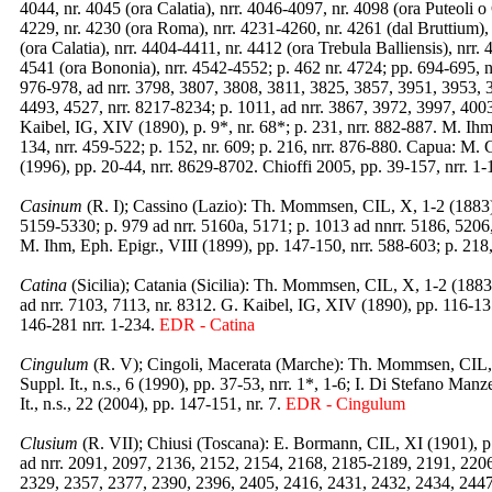
4044, nr. 4045 (ora Calatia), nrr. 4046-4097, nr. 4098 (ora Puteoli o
4229, nr. 4230 (ora Roma), nrr. 4231-4260, nr. 4261 (dal Bruttium), 
(ora Calatia), nrr. 4404-4411, nr. 4412 (ora Trebula Balliensis), nrr.
4541 (ora Bononia), nrr. 4542-4552; p. 462 nr. 4724; pp. 694-695, n
976-978, ad nrr. 3798, 3807, 3808, 3811, 3825, 3857, 3951, 3953,
4493, 4527, nrr. 8217-8234; p. 1011, ad nrr. 3867, 3972, 3997, 400
Kaibel, IG, XIV (1890), p. 9*, nr. 68*; p. 231, nrr. 882-887. M. Ihm
134, nrr. 459-522; p. 152, nr. 609; p. 216, nrr. 876-880. Capua: M. C
(1996), pp. 20-44, nrr. 8629-8702. Chioffi 2005, pp. 39-157, nrr. 1-
Casinum
(R. I); Cassino (Lazio): Th. Mommsen, CIL, X, 1-2 (1883), 
5159-5330; p. 979 ad nrr. 5160a, 5171; p. 1013 ad nnrr. 5186, 5206,
M. Ihm, Eph. Epigr., VIII (1899), pp. 147-150, nrr. 588-603; p. 218
Catina
(Sicilia); Catania (Sicilia): Th. Mommsen, CIL, X, 1-2 (1883
ad nrr. 7103, 7113, nr. 8312. G. Kaibel, IG, XIV (1890), pp. 116-13
146-281 nrr. 1-234.
EDR - Catina
Cingulum
(R. V); Cingoli, Macerata (Marche): Th. Mommsen, CIL, I
Suppl. It., n.s., 6 (1990), pp. 37-53, nrr. 1*, 1-6; I. Di Stefano Manze
It., n.s., 22 (2004), pp. 147-151, nr. 7.
EDR - Cingulum
Clusium
(R. VII); Chiusi (Toscana): E. Bormann, CIL, XI (1901), p
ad nrr. 2091, 2097, 2136, 2152, 2154, 2168, 2185-2189, 2191, 220
2329, 2357, 2377, 2390, 2396, 2405, 2416, 2431, 2432, 2434, 2447