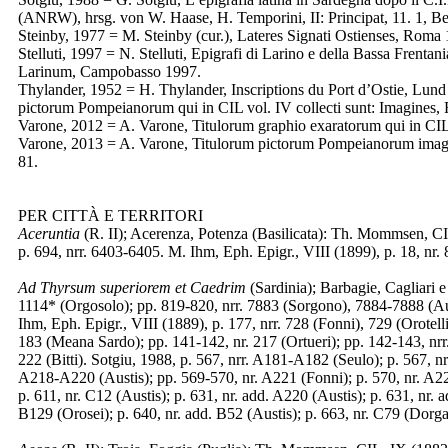
(ANRW), hrsg. von W. Haase, H. Temporini, II: Principat, 11. 1, B
Steinby, 1977 = M. Steinby (cur.), Lateres Signati Ostienses, Roma
Stelluti, 1997 = N. Stelluti, Epigrafi di Larino e della Bassa Frentania
Larinum, Campobasso 1997.
Thylander, 1952 = H. Thylander, Inscriptions du Port d’Ostie, Lund
pictorum Pompeianorum qui in CIL vol. IV collecti sunt: Imagines
Varone, 2012 = A. Varone, Titulorum graphio exaratorum qui in CIL
Varone, 2013 = A. Varone, Titulorum pictorum Pompeianorum imagine
81.
PER CITTÀ E TERRITORI
Aceruntia
(R. II); Acerenza, Potenza (Basilicata): Th. Mommsen, CIL
p. 694, nrr. 6403-6405. M. Ihm, Eph. Epigr., VIII (1899), p. 18, nr. 8
Ad Thyrsum superiorem et Caedrim
(Sardinia); Barbagie, Cagliari
1114* (Orgosolo); pp. 819-820, nrr. 7883 (Sorgono), 7884-7888 (Aus
Ihm, Eph. Epigr., VIII (1889), p. 177, nrr. 728 (Fonni), 729 (Orotell
183 (Meana Sardo); pp. 141-142, nr. 217 (Ortueri); pp. 142-143, nrr.
222 (Bitti). Sotgiu, 1988, p. 567, nrr. A181-A182 (Seulo); p. 567, n
A218-A220 (Austis); pp. 569-570, nr. A221 (Fonni); p. 570, nr. A222
p. 611, nr. C12 (Austis); p. 631, nr. add. A220 (Austis); p. 631, nr. 
B129 (Orosei); p. 640, nr. add. B52 (Austis); p. 663, nr. C79 (Dorgal