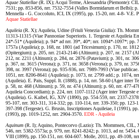
Aquae Statiellae
(R. IX); Acqui Terme, Alessandria (Piemonte): CIL,
7531; pp. 853-856, nrr. 7532-7554 (Valles Bormidarum et Belbi); p. 9
Mennella - G. Coccoluto, ICI, IX (1995), pp. 15-20, nrr. 4-8- V.E. Pis
Aquae Statiellae
Aquileia
(R. X); Aquileia, Udine (Friuli Venezia Giulia): Th. Momms
11313-11315 (Viae Pannoniae Superioris. 1. Tergeste et Aquileia 
24*-51* (Aquileia); p. 94* ad nrr. 39*, 40*; nrr. 1094*-1097*; pp. 7
1757a (Aquileia); p. 168, nr. 1801 (ad Tricesimum); p. 170, nr. 181
(Opitergium); p. 205, nrr. 2143-2146 (Altinum); p. 207, nr. 2157 (Al
212, nr. 2211 (Altinum); p. 284, nr. 2876 (Patavium); p. 301, nr. 30
p. 367, nr. 3615 (Verona); p. 371, nr. 3658 (Verona); p. 379, nr. 375
398, nr. 3997 (Verona); pp. 935-936, nrr. 7989-7993 (Viae publicae.
1051, nrr. 8206-8641 (Aquileia); p. 1073, nr. 2799 add.; p. 1074, 
(Aquileia). E. Pais, Suppl. It. (1888), p. 14, nrr. 58-60 (Ager inter T
p. 58, nr. 468 (Altinum); p. 59, nr. 474 (Altinum); p. 60, nrr. 477-4
Aquileia Concordiam); p. 224, nrr. 1107-1112 (Ager inter Tergeste e
(Aquileia). G. Kaibel, IG, XIV (1890), pp. 554-559, nrr. 2337-2378, 23
95-107, nrr. 303-311, 314-332; pp. 110-114, nrr. 339-350; pp. 123-125
397-398 (Tergeste). G. Brusin, Inscriptiones Aquileiae, I (1991), pp.
(1993), pp. 1019-1252, nrr. 2904-3570.
EDR - Aquileia
Aquinum
(R. I); Aquino, Pontecorvo (Lazio): Th. Mommsen, CIL, X 
546, nrr. 5382-5573a; p. 979, nrr. 8241-8242; p. 1013, ad nr. 5454.
VIII (1899), pp. 150-151, nrr. 604-607. Molle, 2011, pp. 49-108, nrr