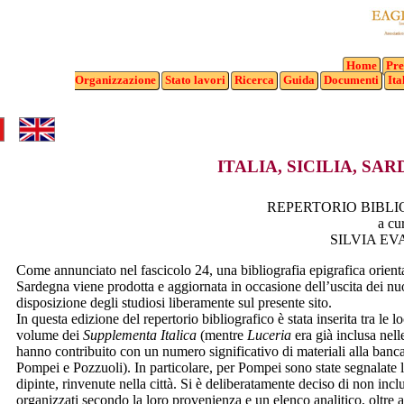
Home
Pre
Organizzazione
Stato
lavori
Ricerca
Guida
Documenti
Ita
ITALIA, SICILIA, SA
REPERTORIO BIBLIO
a cu
SILVIA EV
Come annunciato nel fascicolo 24, una bibliografia epigrafica orientati
Sardegna viene prodotta e aggiornata in occasione dell’uscita dei n
disposizione degli studiosi liberamente sul presente sito.
In questa edizione del repertorio bibliografico è stata inserita tra le loc
volume dei
Supplementa Italica
(mentre
Luceria
era già inclusa nell
hanno contribuito con un numero significativo di materiali alla ban
Pompei e Pozzuoli). In particolare, per Pompei sono state segnalate 
dipinte, rinvenute nella città. Si è deliberatamente deciso di non inclu
organizzati secondo la loro provenienza e un elenco analitico, oltre