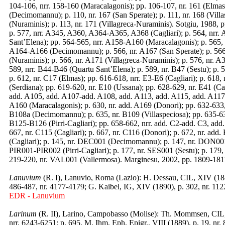
104-106, nrr. 158-160 (Maracalagonis); pp. 106-107, nr. 161 (Elmas
(Decimomannu); p. 110, nr. 167 (San Sperate); p. 111, nr. 168 (Villa
(Nuraminis); p. 113, nr. 171 (Villagreca-Nuraminis). Sotgiu, 1988,
p. 577, nrr. A345, A360, A364-A365, A368 (Cagliari); p. 564, nrr. 
Sant’Elena); pp. 564-565, nrr. A158-A160 (Maracalagonis); p. 565, 
A164-A166 (Decimomannu); p. 566, nr. A167 (San Sperate); p. 566, n
(Nuraminis); p. 566, nr. A171 (Villagreca-Nuraminis); p. 576, nr. A
589, nrr. B44-B46 (Quartu Sant’Elena); p. 589, nr. B47 (Sestu); p. 
p. 612, nr. C17 (Elmas); pp. 616-618, nrr. E3-E6 (Cagliari); p. 618, 
(Serdiana); pp. 619-620, nr. E10 (Ussana); pp. 628-629, nr. E41 (Ca
add. A105, add. A107-add. A108, add. A113, add. A115, add. A117-a
A160 (Maracalagonis); p. 630, nr. add. A169 (Donori); pp. 632-633, 
B108a (Decimomannu); p. 635, nr. B109 (Villaspeciosa); pp. 635-638
B125-B126 (Pirri-Cagliari); pp. 658-662, nrr. add. C2-add. C3, add.
667, nr. C115 (Cagliari); p. 667, nr. C116 (Donori); p. 672, nr. a
(Cagliari); p. 145, nr. DEC001 (Decimomannu); p. 147, nr. DON001
PIR001-PIR002 (Pirri-Cagliari); p. 177, nr. SES001 (Sestu); p. 179,
219-220, nr. VAL001 (Vallermosa). Marginesu, 2002, pp. 1809-1811
Lanuvium
(R. I), Lanuvio, Roma (Lazio): H. Dessau, CIL, XIV (188
486-487, nr. 4177-4179; G. Kaibel, IG, XIV (1890), p. 302, nr. 112
EDR - Lanuvium
Larinum
(R. II), Larino, Campobasso (Molise): Th. Mommsen, CIL, I
nrr. 6243-6251; p. 695. M. Ihm, Eph. Epigr., VIII (1889), p. 19, nr. 8