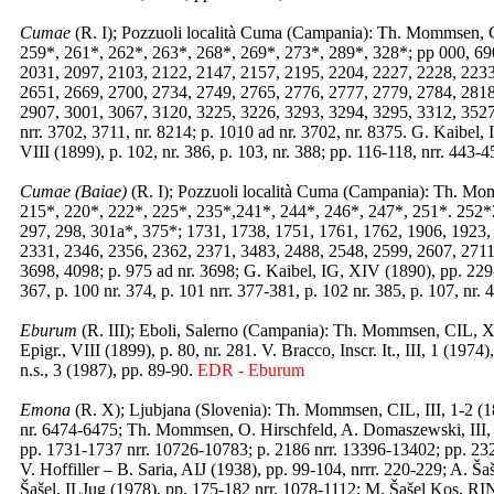
Cumae
(R. I); Pozzuoli località Cuma (Campania): Th. Mommsen, CI
259*, 261*, 262*, 263*, 268*, 269*, 273*, 289*, 328*; pp 000, 69
2031, 2097, 2103, 2122, 2147, 2157, 2195, 2204, 2227, 2228, 2233
2651, 2669, 2700, 2734, 2749, 2765, 2776, 2777, 2779, 2784, 2818
2907, 3001, 3067, 3120, 3225, 3226, 3293, 3294, 3295, 3312, 3527
nrr. 3702, 3711, nr. 8214; p. 1010 ad nr. 3702, nr. 8375. G. Kaibel
VIII (1899), p. 102, nr. 386, p. 103, nr. 388; pp. 116-118, nrr. 443-4
Cumae (Baiae)
(R. I); Pozzuoli località Cuma (Campania): Th. Mo
215*, 220*, 222*, 225*, 235*,241*, 244*, 246*, 247*, 251*. 252*
297, 298, 301a*, 375*; 1731, 1738, 1751, 1761, 1762, 1906, 1923,
2331, 2346, 2356, 2362, 2371, 3483, 2488, 2548, 2599, 2607, 2711
3698, 4098; p. 975 ad nr. 3698; G. Kaibel, IG, XIV (1890), pp. 229-
367, p. 100 nr. 374, p. 101 nrr. 377-381, p. 102 nr. 385, p. 107, nr. 
Eburum
(R. III); Eboli, Salerno (Campania): Th. Mommsen, CIL, X (
Epigr., VIII (1899), p. 80, nr. 281. V. Bracco, Inscr. It., III, 1 (1974
n.s., 3 (1987), pp. 89-90.
EDR - Eburum
Emona
(R. X); Ljubjana (Slovenia): Th. Mommsen, CIL, III, 1-2 (1
nr. 6474-6475; Th. Mommsen, O. Hirschfeld, A. Domaszewski, III, S
pp. 1731-1737 nrr. 10726-10783; p. 2186 nrr. 13396-13402; pp. 232
V. Hoffiller – B. Saria, AIJ (1938), pp. 99-104, nrrr. 220-229; A. Ša
Šašel, ILJug (1978), pp. 175-182 nrr. 1078-1112; M. Šašel Kos, RI