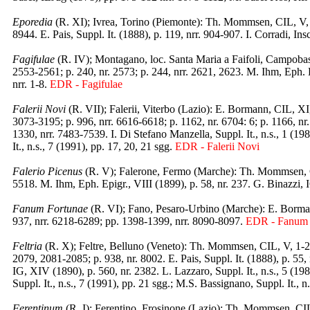
Eporedia
(R. XI); Ivrea, Torino (Piemonte): Th. Mommsen, CIL, V, 
8944. E. Pais, Suppl. It. (1888), p. 119, nrr. 904-907. I. Corradi, Insc
Fagifulae
(R. IV); Montagano, loc. Santa Maria a Faifoli, Campoba
2553-2561; p. 240, nr. 2573; p. 244, nrr. 2621, 2623. M. Ihm, Eph. E
nrr. 1-8.
EDR - Fagifulae
Falerii Novi
(R. VII); Falerii, Viterbo (Lazio): E. Bormann, CIL, XI
3073-3195; p. 996, nrr. 6616-6618; p. 1162, nr. 6704: 6; p. 1166, nr.
1330, nrr. 7483-7539. I. Di Stefano Manzella, Suppl. It., n.s., 1 (19
It., n.s., 7 (1991), pp. 17, 20, 21 sgg.
EDR - Falerii Novi
Falerio Picenus
(R. V); Falerone, Fermo (Marche): Th. Mommsen, CI
5518. M. Ihm, Eph. Epigr., VIII (1899), p. 58, nr. 237. G. Binazzi, 
Fanum Fortunae
(R. VI); Fano, Pesaro-Urbino (Marche): E. Borman
937, nrr. 6218-6289; pp. 1398-1399, nrr. 8090-8097.
EDR - Fanum 
Feltria
(R. X); Feltre, Belluno (Veneto): Th. Mommsen, CIL, V, 1-2 
2079, 2081-2085; p. 938, nr. 8002. E. Pais, Suppl. It. (1888), p. 55, n
IG, XIV (1890), p. 560, nr. 2382. L. Lazzaro, Suppl. It., n.s., 5 (19
Suppl. It., n.s., 7 (1991), pp. 21 sgg.; M.S. Bassignano, Suppl. It., 
Ferentinum
(R. I); Ferentino, Frosinone (Lazio): Th. Mommsen, CIL,