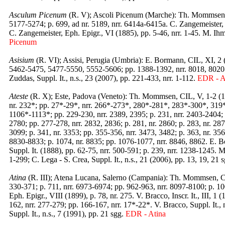
Asculum Picenum
(R. V); Ascoli Picenum (Marche): Th. Mommsen, C
5177-5274; p. 699, ad nr. 5189, nrr. 6414a-6415a. C. Zangemeister,
C. Zangemeister, Eph. Epigr., VI (1885), pp. 5-46, nrr. 1-45. M. Ihm
Picenum
Asisium
(R. VI); Assisi, Perugia (Umbria): E. Bormann, CIL, XI, 2 
5462-5475, 5477-5550, 5552-5606; pp. 1388-1392, nrr. 8018, 8020-
Zuddas, Suppl. It., n.s., 23 (2007), pp. 221-433, nrr. 1-112.
EDR - A
Ateste
(R. X); Este, Padova (Veneto): Th. Mommsen, CIL, V, 1-2 (18
nr. 232*; pp. 27*-29*, nrr. 266*-273*, 280*-281*, 283*-300*, 319*-
1106*-1113*; pp. 229-230, nrr. 2389, 2395; p. 231, nrr. 2403-2404; 
2780; pp. 277-278, nrr. 2832, 2836; p. 281, nr. 2860; p. 283, nr. 2870
3099; p. 341, nr. 3353; pp. 355-356, nrr. 3473, 3482; p. 363, nr. 3569
8830-8833; p. 1074, nr. 8835; pp. 1076-1077, nrr. 8846, 8862. E. Bo
Suppl. It. (1888), pp. 62-75, nrr. 500-591; p. 239, nrr. 1238-1245. M
1-299; C. Lega - S. Crea, Suppl. It., n.s., 21 (2006), pp. 13, 19, 21 
Atina
(R. III); Atena Lucana, Salerno (Campania): Th. Mommsen, CIL,
330-371; p. 711, nrr. 6973-6974; pp. 962-963, nrr. 8097-8100; p. 10
Eph. Epigr., VIII (1899), p. 78, nr. 275. V. Bracco, Inscr. It., III, 
162, nrr. 277-279; pp. 166-167, nrr. 17*-22*. V. Bracco, Suppl. It., n
Suppl. It., n.s., 7 (1991), pp. 21 sgg.
EDR - Atina