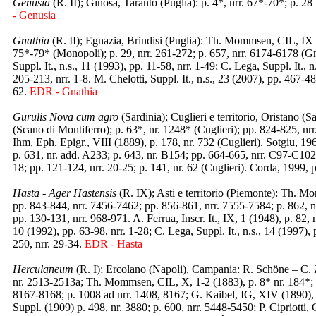
Genusia
(R. II); Ginosa, Taranto (Puglia): p. 4*, nrr. 67*-70*; p. 28
- Genusia
Gnathia
(R. II); Egnazia, Brindisi (Puglia): Th. Mommsen, CIL, IX (18
75*-79* (Monopoli); p. 29, nrr. 261-272; p. 657, nrr. 6174-6178 (Gn
Suppl. It., n.s., 11 (1993), pp. 11-58, nrr. 1-49; C. Lega, Suppl. It., 
205-213, nrr. 1-8. M. Chelotti, Suppl. It., n.s., 23 (2007), pp. 467-48
62.
EDR - Gnathia
Gurulis Nova cum agro
(Sardinia); Cuglieri e territorio, Oristano
(Scano di Montiferro); p. 63*, nr. 1248* (Cuglieri); pp. 824-825, nr
Ihm, Eph. Epigr., VIII (1889), p. 178, nr. 732 (Cuglieri). Sotgiu, 19
p. 631, nr. add. A233; p. 643, nr. B154; pp. 664-665, nrr. C97-C102;
18; pp. 121-124, nrr. 20-25; p. 141, nr. 62 (Cuglieri). Corda, 1999
Hasta - Ager Hastensis
(R. IX); Asti e territorio (Piemonte): Th. 
pp. 843-844, nrr. 7456-7462; pp. 856-861, nrr. 7555-7584; p. 862, nr
pp. 130-131, nrr. 968-971. A. Ferrua, Inscr. It., IX, 1 (1948), p. 82, 
10 (1992), pp. 63-98, nrr. 1-28; C. Lega, Suppl. It., n.s., 14 (1997), p
250, nrr. 29-34.
EDR - Hasta
Herculaneum
(R. I); Ercolano (Napoli), Campania: R. Schöne – C. Z
nr. 2513-2513a; Th. Mommsen, CIL, X, 1-2 (1883), p. 8* nr. 184*; p
8167-8168; p. 1008 ad nrr. 1408, 8167; G. Kaibel, IG, XIV (1890),
Suppl. (1909) p. 498, nr. 3880; p. 600, nrr. 5448-5450; P. Cipriotti,