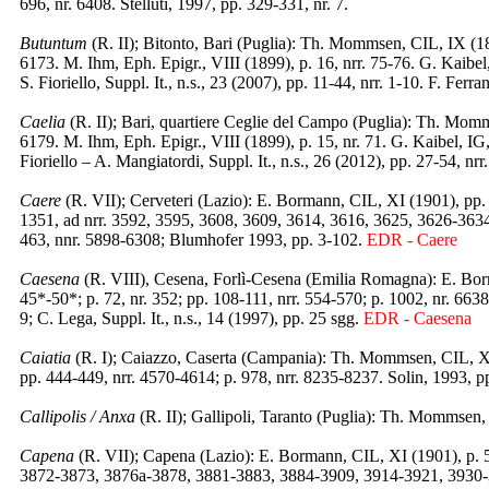
696, nr. 6408. Stelluti, 1997, pp. 329-331, nr. 7.
Butuntum
(R. II); Bitonto, Bari (Puglia): Th. Mommsen, CIL, IX (1883
6173. M. Ihm, Eph. Epigr., VIII (1899), p. 16, nrr. 75-76. G. Kaibel
S. Fioriello, Suppl. It., n.s., 23 (2007), pp. 11-44, nrr. 1-10. F. Ferr
Caelia
(R. II); Bari, quartiere Ceglie del Campo (Puglia): Th. Momms
6179. M. Ihm, Eph. Epigr., VIII (1899), p. 15, nr. 71. G. Kaibel, IG
Fioriello – A. Mangiatordi, Suppl. It., n.s., 26 (2012), pp. 27-54, nrr
Caere
(R. VII); Cerveteri (Lazio): E. Bormann, CIL, XI (1901), pp.
1351, ad nrr. 3592, 3595, 3608, 3609, 3614, 3616, 3625, 3626-3634, 
463, nnr. 5898-6308; Blumhofer 1993, pp. 3-102.
EDR - Caere
Caesena
(R. VIII), Cesena, Forlì-Cesena (Emilia Romagna): E. Borm
45*-50*; p. 72, nr. 352; pp. 108-111, nrr. 554-570; p. 1002, nr. 6638; 
9; C. Lega, Suppl. It., n.s., 14 (1997), pp. 25 sgg.
EDR - Caesena
Caiatia
(R. I); Caiazzo, Caserta (Campania): Th. Mommsen, CIL, X, 
pp. 444-449, nrr. 4570-4614; p. 978, nrr. 8235-8237. Solin, 1993, p
Callipolis / Anxa
(R. II); Gallipoli, Taranto (Puglia): Th. Mommsen, 
Capena
(R. VII); Capena (Lazio): E. Bormann, CIL, XI (1901), p. 5
3872-3873, 3876a-3878, 3881-3883, 3884-3909, 3914-3921, 3930-