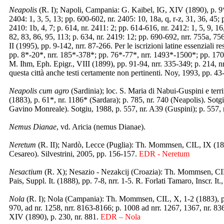
Neapolis
(R. I); Napoli, Campania: G. Kaibel, IG, XIV (1890), p. 9*,
2404: 1, 3, 5, 13; pp. 600-602, nr. 2405: 10, 18a, q, r-z, 31, 36, 45;
2410: 1b, 4, 7; p. 614, nr. 2411: 2; pp. 614-616, nr. 2412: 1, 5, 9, 1
82, 83, 86, 95, 113; p. 634, nr. 2419: 12; pp. 690-692, nrr. 755a, 75
II (1995), pp. 9-142, nrr. 87-266. Per le iscrizioni latine essenziali
pp. 8*-20*, nrr. 185*-378*; pp. 76*-77*, nrr. 1493*-1500*; pp. 170
M. Ihm, Eph. Epigr., VIII (1899), pp. 91-94, nrr. 335-349; p. 214, nr.
questa città anche testi certamente non pertinenti. Noy, 1993, pp. 43
Neapolis cum agro
(Sardinia); loc. S. Maria di Nabui-Guspini e t
(1883), p. 61*, nr. 1186* (Sardara); p. 785, nr. 740 (Neapolis). Sotg
Gavino Monreale). Sotgiu, 1988, p. 557, nr. A39 (Guspini); p. 557
Nemus Dianae
, vd. Aricia (nemus Dianae).
Neretum
(R. II); Nardò, Lecce (Puglia): Th. Mommsen, CIL, IX (1883)
Cesareo). Silvestrini, 2005, pp. 156-157.
EDR - Neretum
Nesactium
(R. X); Nesazio - Nezakcij (Croazia): Th. Mommsen, CIL, 
Pais, Suppl. It. (1888), pp. 7-8, nrr. 1-5. R. Forlati Tamaro, Inscr. I
Nola
(R. I); Nola (Campania): Th. Mommsen, CIL, X, 1-2 (1883), pp
970, ad nr. 1258, nrr. 8163-8166; p. 1008 ad nrr. 1267, 1367, nr. 83
XIV (1890), p. 230, nr. 881.
EDR – Nola