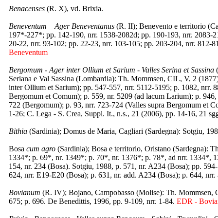
Benacenses
(R. X), vd. Brixia.
Beneventum – Ager Beneventanus
(R. II); Benevento e territorio 
197*-227*; pp. 142-190, nrr. 1538-2082d; pp. 190-193, nrr. 2083-21
20-22, nrr. 93-102; pp. 22-23, nrr. 103-105; pp. 203-204, nrr. 812-81
Beneventum
Bergomum - Ager inter Ollium et Sarium - Valles Serina et Sassina
(
Seriana e Val Sassina (Lombardia): Th. Mommsen, CIL, V, 2 (1877),
inter Ollium et Sarium); pp. 547-557, nrr. 5112-5195; p. 1082, nrr
Bergomum et Comum); p. 559, nr. 5209 (ad lacum Larium); p. 946, nr. 
722 (Bergomum); p. 93, nrr. 723-724 (Valles supra Bergomum et Comu
1-26; C. Lega - S. Crea, Suppl. It., n.s., 21 (2006), pp. 14-16, 21 sg
Bithia
(Sardinia); Domus de Maria, Cagliari (Sardegna): Sotgiu, 198
Bosa
cum agro
(Sardinia); Bosa e territorio, Oristano (Sardegna): 
1334*; p. 69*, nr. 1349*; p. 70*, nr. 1376*; p. 78*, ad nrr. 1334*,
154, nr. 234 (Bosa). Sotgiu, 1988, p. 571, nr. A234 (Bosa); pp. 59
624, nrr. E19-E20 (Bosa); p. 631, nr. add. A234 (Bosa); p. 644, nr
Bovianum
(R. IV); Bojano, Campobasso (Molise): Th. Mommsen, CIL
675; p. 696. De Benedittis, 1996, pp. 9-109, nrr. 1-84.
EDR - Bovi