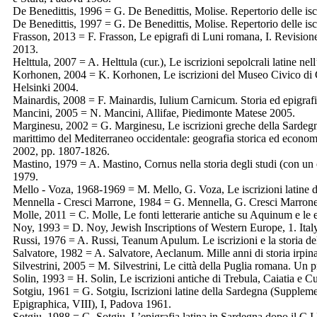
De Benedittis, 1996 = G. De Benedittis, Molise. Repertorio delle is
De Benedittis, 1997 = G. De Benedittis, Molise. Repertorio delle isc
Frasson, 2013 = F. Frasson, Le epigrafi di Luni romana, I. Revision
2013.
Helttula, 2007 = A. Helttula (cur.), Le iscrizioni sepolcrali latine n
Korhonen, 2004 = K. Korhonen, Le iscrizioni del Museo Civico di Cat
Helsinki 2004.
Mainardis, 2008 = F. Mainardis, Iulium Carnicum. Storia ed epigrafi
Mancini, 2005 = N. Mancini, Allifae, Piedimonte Matese 2005.
Marginesu, 2002 = G. Marginesu, Le iscrizioni greche della Sardegna
marittimo del Mediterraneo occidentale: geografia storica ed econom
2002, pp. 1807-1826.
Mastino, 1979 = A. Mastino, Cornus nella storia degli studi (con un c
1979.
Mello - Voza, 1968-1969 = M. Mello, G. Voza, Le iscrizioni latine 
Mennella - Cresci Marrone, 1984 = G. Mennella, G. Cresci Marrone, 
Molle, 2011 = C. Molle, Le fonti letterarie antiche su Aquinum e le 
Noy, 1993 = D. Noy, Jewish Inscriptions of Western Europe, 1. Ita
Russi, 1976 = A. Russi, Teanum Apulum. Le iscrizioni e la storia 
Salvatore, 1982 = A. Salvatore, Aeclanum. Mille anni di storia irpin
Silvestrini, 2005 = M. Silvestrini, Le città della Puglia romana. Un p
Solin, 1993 = H. Solin, Le iscrizioni antiche di Trebula, Caiatia e C
Sotgiu, 1961 = G. Sotgiu, Iscrizioni latine della Sardegna (Supple
Epigraphica, VIII), I, Padova 1961.
Sotgiu, 1988 = G. Sotgiu, L’epigrafia latina in Sardegna dopo il C.