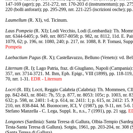
147-169 (ager); pp. 251-272, nrr. 170-203 d (instrumentum); pp. 275
220 (bolli anforari); pp. 295-299, nrr. 221-225 (iscrizioni osche); pp
Laumellum
(R. XI), vd. Ticinum.
Laus Pompeia
(R. XI); Lodi Vecchio, Lodi (Lombardia): Th. Momms
nrr. 6344-6405; p. 949, nrr. 8057-8058; p. 982, nr. 8112, 11d. E. Pai
1079, 62; p. 196, nr. 1080, 240; p. 217, nr. 1088, 8. P. Tomasi, Suppl.
Pompeia
Laebactium Pagus
(R. X); Castellavazzo, Belluno (Veneto): vd. Be
Liternum
(R. I); Lago Patria, fraz. di Giugliano, Napoli (Campania
357, nrr. 3714-3721. M. Ihm, Eph. Epigr., VIII (1899), pp. 118-119, 
70, nrr. 1-31.
EDR - Liternum
Locri
(R. III); Locri, Reggio Calabria (Calabria): Th. Mommsen, CIL, 
pp. 842-843, nr. 8041: 7b, 55; p. 877, nr. 8053: 105c; p. 1003, nr. 8
632; p. 598, nr. 2401: 1-4; p. 614, nr. 2411: 1; p. 615, nr. 2412: 15.
210, nrr. 838-844. M. Buonocore, ICI, V (1987), pp. 9-11, nrr. 5-6. M
Stefano Manzella - C. Lega, Suppl. It., n.s., 7 (1991), pp. 21 sgg.
ED
Longones
(Sardinia): Santa Teresa di Gallura, Olbia-Tempio (Sard
Testa-Santa Teresa di Gallura). Sotgiu, 1961, pp. 203-204, nr. 308 (
(Santa Teresa di Gallura).