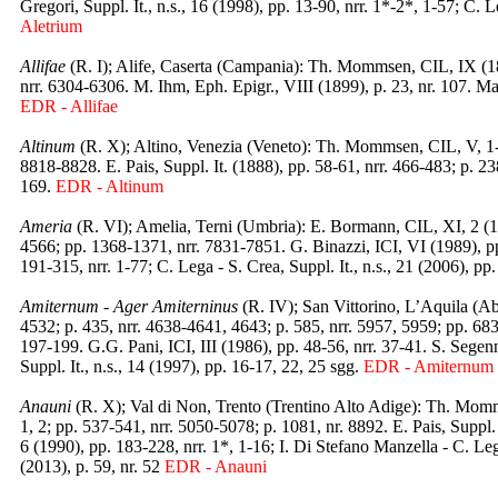
Gregori, Suppl. It., n.s., 16 (1998), pp. 13-90, nrr. 1*-2*, 1-57; C. L
Aletrium
Allifae
(R. I); Alife, Caserta (Campania): Th. Mommsen, CIL, IX (18
nrr. 6304-6306. M. Ihm, Eph. Epigr., VIII (1899), p. 23, nr. 107. M
EDR - Allifae
Altinum
(R. X); Altino, Venezia (Veneto): Th. Mommsen, CIL, V, 1-
8818-8828. E. Pais, Suppl. It. (1888), pp. 58-61, nrr. 466-483; p. 2
169.
EDR - Altinum
Ameria
(R. VI); Amelia, Terni (Umbria): E. Bormann, CIL, XI, 2 (1
4566; pp. 1368-1371, nrr. 7831-7851. G. Binazzi, ICI, VI (1989), pp. 
191-315, nrr. 1-77; C. Lega - S. Crea, Suppl. It., n.s., 21 (2006), pp
Amiternum - Ager Amiterninus
(R. IV); San Vittorino, L’Aquila (A
4532; p. 435, nrr. 4638-4641, 4643; p. 585, nrr. 5957, 5959; pp. 683
197-199. G.G. Pani, ICI, III (1986), pp. 48-56, nrr. 37-41. S. Segenni
Suppl. It., n.s., 14 (1997), pp. 16-17, 22, 25 sgg.
EDR - Amiternum
Anauni
(R. X); Val di Non, Trento (Trentino Alto Adige): Th. Momms
1, 2; pp. 537-541, nrr. 5050-5078; p. 1081, nr. 8892. E. Pais, Suppl. 
6 (1990), pp. 183-228, nrr. 1*, 1-16; I. Di Stefano Manzella - C. Leg
(2013), p. 59, nr. 52
EDR - Anauni