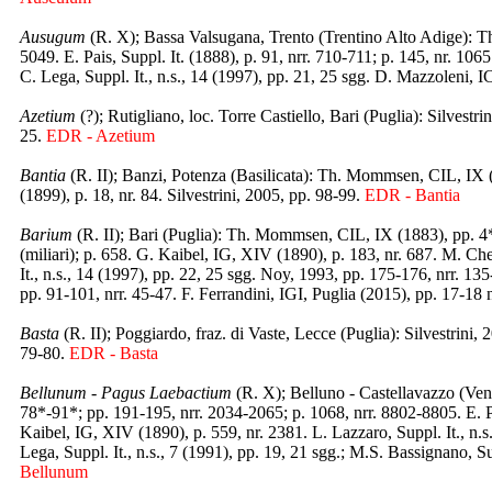
Ausugum
(R. X); Bassa Valsugana, Trento (Trentino Alto Adige): 
5049. E. Pais, Suppl. It. (1888), p. 91, nrr. 710-711; p. 145, nr. 106
C. Lega, Suppl. It., n.s., 14 (1997), pp. 21, 25 sgg. D. Mazzoleni, I
Azetium
(?); Rutigliano, loc. Torre Castiello, Bari (Puglia): Silvestri
25.
EDR - Azetium
Bantia
(R. II); Banzi, Potenza (Basilicata): Th. Mommsen, CIL, IX (
(1899), p. 18, nr. 84. Silvestrini, 2005, pp. 98-99.
EDR - Bantia
Barium
(R. II); Bari (Puglia): Th. Mommsen, CIL, IX (1883), pp. 4*
(miliari); p. 658. G. Kaibel, IG, XIV (1890), p. 183, nr. 687. M. Chelo
It., n.s., 14 (1997), pp. 22, 25 sgg. Noy, 1993, pp. 175-176, nrr. 13
pp. 91-101, nrr. 45-47. F. Ferrandini, IGI, Puglia (2015), pp. 17-18 n
Basta
(R. II); Poggiardo, fraz. di Vaste, Lecce (Puglia): Silvestrini,
79-80.
EDR - Basta
Bellunum - Pagus Laebactium
(R. X); Belluno - Castellavazzo (Ven
78*-91*; pp. 191-195, nrr. 2034-2065; p. 1068, nrr. 8802-8805. E. Pai
Kaibel, IG, XIV (1890), p. 559, nr. 2381. L. Lazzaro, Suppl. It., n.s
Lega, Suppl. It., n.s., 7 (1991), pp. 19, 21 sgg.; M.S. Bassignano, Su
Bellunum