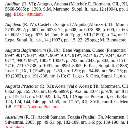
Attidium
(R. VI); Attiggio, Ancona (Marche): E. Bormann, CIL, XI, 
5668-5685; p. 1393. S.M. Marengo, Suppl. It., n.s., 12 (1994), pp. 1-
sgg.
EDR - Attidium
Aufidena
(R. IV); Castel di Sangro, L’Aquila (Abruzzo): Th. Momms
2795-2822; p. 607, nr. 6078: 72; p. 608, nr. 6078: 88; p. 609, nr. 60
nr. 6081: 23a; p. 675. M. Ihm, Eph. Epigr., VIII (1899), p. 24, nr. 11
Lega, Suppl. It., n.s., 14 (1997), pp. 15, 22, 25 sgg.; M. Buonocore, 
Augusta Bagiennorum
(R. IX); Bene Vagienna, Cuneo (Piemonte): 
899*-901*, 904*, 906*, 909*-910*, 919*, 921*-922*, 924*, 926*-
971*, 990*, 994*, 1002*-1003*; p. 792, nr. 7043; p. 802, nr. 7151;
7716, 7719-7738; p. 1091, nrr. 8961-8962. E. Pais, Suppl. It. (1888)
Inscr. It., IX, 1 (1948), pp. 1-50, nrr. 1-90; pp. 54-68, nrr. 96-125; 
19 (2002), pp. 191-236, nrr. 1-13; C. Lega - S. Crea, Suppl. It., n.s.
Augusta Praetoria
(R. XI); Aosta (Val d’Aosta); Th. Mommsen, CIL,
6862; pp. 765-766, nrr. 6896-6899; p. 952, nr. 8074; p. 978, nrr. 811
pp. 119-121, nrr. 907-925; I.It., XI, 1 (Augusta Praetoria), ed. P. Ba
123; 124; 144; 146; pp. 53-59, nrr. 1*-5*; ICI, XVII, coord. G. Menn
1-8.
EDR – Augusta Praetoria
Ausculum
(R. II); Ascoli Satriano, Foggia (Puglia): Th. Mommsen, 
Silvestrini, 2005, pp. 49-51; pp. 182-189, nrr. 1-6; pp. 189-190, nr. 
Ausculum