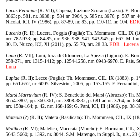
Lucus Feroniae
(R. VII); Capena, frazione Scorano (Lazio): E. Borm
3863; p. 581, nr. 3938; p. 584 nr. 3964, p. 585 nr. 3976, p. 587 nr.
Nicolai, ICI, IV (1986), pp. 87-89, nr. 83, pp. 110-111 nr. 104.
EDR 
Luceria
(R. II); Lucera, Foggia (Puglia): Th. Mommsen, CIL, IX (1883
nrr. 782-933; pp. 84-85, nrr. 936, 938, 941, 943-945; p. 667. M. Ihm,
30. D. Nuzzo, ICI, XI (2011), pp. 55-70, nrr. 28-33.
EDR - Luceria
Luna
(R. VII); Luni, fraz. di Ortonovo, La Spezia (Liguria): E. Bo
258-271, nrr. 1315-1412; pp. 1254-1258, nrr. 6943-6970. E. Pais, Sup
Luna
Lupiae
(R. II); Lecce (Puglia): Th. Mommsen, CIL, IX (1883), p. 1*, 
pp. 651-652, nr. 6095. Silvestrini, 2005, pp. 153-155. F. Ferrandini,
Marsi Marruvium
(R. IV); S. Benedetto dei Marsi (Abruzzo): Th. M
3654-3807; pp. 360-361, nrr. 3808-3832; p. 681 ad nr. 3764, nr. 634
nrr. 158a-164; p. 42, nrr. 168-169; G. Pani, ICI, III (1986), pp. 38-3
Mateola
(?) (R. II); Matera (Basilicata): Th. Mommsen, CIL, IX (1883
Matilica
(R. VI); Matelica, Macerata (Marche): E. Bormann, CIL, XI
5643-5660; p. 1392, nr. 8044. S.M. Marengo, in Suppl. It., n.s., 23 