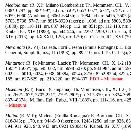
Mediolanum
(R. XI); Milano (Lombardia): Th. Mommsen, CIL, V, 1-2
638*-679*; pp. 98*-99*, ad nrr. 650*, 665*-667*, 674*, 675*, nr. 1
6059, 6060 (Auximum), 6061-6343b; p. 1084, ad nrr. 5475, 5505 (ag
5703, 5738, 5747, nrr. 8915-8920 (ager); p. 1086, ad nrr. 5803, 583
(1888), pp. 110-111, nrr. 837-846; p. 112, nr. 851; pp. 112-113, nrr
Kaibel, IG, XIV (1890), pp. 544-546, nrr. 2292-2299; G. Cuscito, IC
XIV (2013), pp. I-XXXII, 1-58, nrr. 1-50; G. Cuscito, ICI, XVI (201
Mevaniola
(R. VI); Galeata, Forlì-Cesena (Emilia Romagna): E. Bor
Cenerini, Suppl. It., n.s., 11 (1993), pp. 89-110, nrr. 1-19; C. Lega, S
Minturnae
(R. I); Minturno (Lazio): Th. Mommsen, CIL, X, 1-2 (1883
1505*-1506*; pp. 595-602, nrr. 5998-6070; pp. 983-984, ad nrr. 59
6022a = 6010, 6024, 6038, 6038a, 6054a, 8250, 8252-8254, 8255, 8
155, nrr. 627-629; pp. 219-220, nrr. 894-897.
EDR – Minturnae
Misenum
(R. I); Bacoli (Campania): Th. Mommsen, CIL, X, 1-2 (1883)
nrr. 266*-267*, 270*-271*, 279*-280*; pp. 317-350, nrr. 3334-3681;
8374-8374a; M. Ihm, Eph. Epigr., VIII (1889), pp. 111-116, nrr. 42
– Misenum
Mutina
(R. VIII); Modena (Emilia Romagna): E. Bormann, CIL, XI, 
816-943; p. 170, nrr. 944-949 (ager); pp. 1248-1250, ad nrr. 826, 8
894, 911, 928, 940, 943, nrr. 6921-6930d; G. Kaibel, IG, XIV (1890