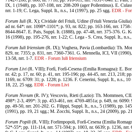
IX, 1 (1948), pp. 107-108, nrr. 208-209 (ager Pollentinus). E. Culass
nrr. 1-19; C. Lega, Suppl. It., n.s., 14 (1997), pp. 25 sgg.
EDR - For
Forum Iuli
(R. X); Cividale del Friuli, Udine (Friuli Venezia Giuli
ad nr. 64*: nrr. 1098*-1101*; p. 93, nr. 822; pp. 163-166, nrr. 1758
8644-8647. E. Pais, Suppl. It. (1888), pp. 47-48, nrr. 375-376. G. Kai
16 (1998), pp. 195-276, nrr. 1-22; C. Lega - S. Crea, Suppl. It., n.s.
Forum Iuli Iriensium
(R. IX); Voghera, Pavia (Lombardia): Th. Mom
829, nr. 7355; p. 831, nrr. 7360-7361. G. Mennella, ICI, VII (1990), 
13-58, nrr. 1-7.
EDR - Forum Iuli Iriensium
Forum Livi
(R. VIII); Forlì, Forlì-Cesena (Emilia Romagna): E. Bor
nr. 42; p. 17, nr. 60; p. 41, nrr. 195-196; pp. 44-45, nrr. 213, 218; p
1169, nr. 6709: 31; p. 1228; p. 1236. F. Cenerini, Suppl. It., n.s., 10
18, 22, 25 sgg.
EDR - Forum Livi
Forum Novum
(R. IV); Vescovio, Rieti (Lazio): Th. Mommsen, CIL
498*: 2-3, 499*: 3; pp. 453-461, nrr. 4769-4851a; p. 649, nr. 6090:
pp. 49-50, nrr. 201-202. G. Filippi, Suppl. It., n.s., 5 (1989), pp. 14
(1991), pp. 19, 21 sgg.; M. Zocchi, Suppl. It., n.s., 24 (2009), pp. 
Forum Popili
(R. VIII); Forlimpopoli, Forlì-Cesena (Emilia Romagn
52*-55*; pp. 111-114, nrr. 571-594; p. 1003, nr. 6639; p. 1236, nrr. 6