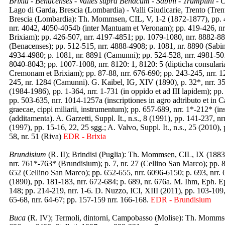
Brixia - Benacenses - Valles supra Benacum - Sabini - Trumplini -
Lago di Garda, Brescia (Lombardia) - Valli Giudicarie, Trento (Tre
Brescia (Lombardia): Th. Mommsen, CIL, V, 1-2 (1872-1877), pp. 4
nrr. 4042, 4050-4054b (inter Mantuam et Veronam); pp. 419-426, n
Brixiam); pp. 426-507, nrr. 4197-4851; pp. 1079-1080, nrr. 8882-88
(Benacenses); pp. 512-515, nrr. 4888-4908; p. 1081, nr. 8890 (Sabin
4934-4980; p. 1081, nr. 8891 (Camunni); pp. 524-528, nrr. 4981-501
8040-8043; pp. 1007-1008, nrr. 8120: 1, 8120: 5 (dipticha consularia).
Cremonam et Brixiam); pp. 87-88, nrr. 676-690; pp. 243-245, nrr. 1
245, nr. 1284 (Camunni). G. Kaibel, IG, XIV (1890), p. 32*, nrr. 352*
(1984-1986), pp. 1-364, nrr. 1-731 (in oppido et ad III lapidem); pp.
pp. 503-635, nrr. 1014-1257a (inscriptiones in agro adtributo et in 
graecae, cippi miliarii, instrumentum); pp. 657-689, nrr. 1*-212* (ins
(additamenta). A. Garzetti, Suppl. It., n.s., 8 (1991), pp. 141-237, nrr
(1997), pp. 15-16, 22, 25 sgg.; A. Valvo, Suppl. It., n.s., 25 (2010
58, nr. 51 (Riva)
EDR - Brixia
Brundisium
(R. II); Brindisi (Puglia): Th. Mommsen, CIL, IX (1883
nrr. 761*-763* (Brundisium); p. 7, nr. 27 (Cellino San Marco); pp. 8
652 (Cellino San Marco); pp. 652-655, nrr. 6096-6150; p. 693, nrr
(1890), pp. 181-183, nrr. 672-684; p. 689, nr. 676a. M. Ihm, Eph. Epi
148; pp. 214-219, nrr. 1-6. D. Nuzzo, ICI, XIII (2011), pp. 103-109, 
65-68, nrr. 64-67; pp. 157-159 nrr. 166-168.
EDR - Brundisium
Buca
(R. IV); Termoli, dintorni, Campobasso (Molise): Th. Mommsen