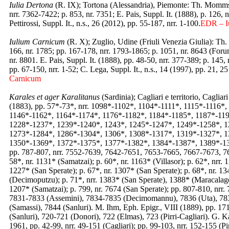
Iulia Dertona
(R. IX); Tortona (Alessandria), Piemonte: Th. Mommse
nrr. 7362-7422; p. 853, nr. 7351; E. Pais, Suppl. It. (1888), p. 126, 
Pettirossi, Suppl. It., n.s., 26 (2012), pp. 55-187, nrr. 1-100.
EDR – Iu
Iulium Carnicum
(R. X); Zuglio, Udine (Friuli Venezia Giulia): Th
166, nr. 1785; pp. 167-178, nrr. 1793-1865; p. 1051, nr. 8643 (Forum
nr. 8801. E. Pais, Suppl. It. (1888), pp. 48-50, nrr. 377-389; p. 145, 
pp. 67-150, nrr. 1-52; C. Lega, Suppl. It., n.s., 14 (1997), pp. 21, 
Carnicum
Karales et ager Karalitanus
(Sardinia); Cagliari e territorio, Cag
(1883), pp. 57*-73*, nrr. 1098*-1102*, 1104*-1111*, 1115*-1116*
1146*-1162*, 1164*-1174*, 1176*-1182*, 1184*-1185*, 1187*-119
1228*-1237*, 1239*-1240*, 1243*, 1245*-1247*, 1249*-1258*, 1
1273*-1284*, 1286*-1304*, 1306*, 1308*-1317*, 1319*-1327*, 
1350*-1369*, 1372*-1375*, 1377*-1382*, 1384*-1387*, 1389*-1
pp. 787-807, nrr. 7552-7639, 7642-7651, 7653-7665, 7667-7673, 76
58*, nr. 1131* (Samatzai); p. 60*, nr. 1163* (Villasor); p. 62*, n
1227* (San Sperate); p. 67*, nr. 1307* (San Sperate); p. 68*, nr. 1
(Decimoputzu); p. 71*, nrr. 1383* (San Sperate), 1388* (Maracalagon
1207* (Samatzai); p. 799, nr. 7674 (San Sperate); pp. 807-810, nrr.
7831-7833 (Assemini), 7834-7835 (Decimomannu), 7836 (Uta), 78
(Samassi), 7844 (Sanluri). M. Ihm, Eph. Epigr., VIII (1889), pp. 171
(Sanluri), 720-721 (Donori), 722 (Elmas), 723 (Pirri-Cagliari). G. K
1961, pp. 42-99, nrr. 49-151 (Cagliari); pp. 99-103, nrr. 152-155 (Pi