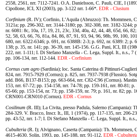
2558, 2561, nrr. 7112-7241. O.A. Danielsson, C. Pauli, CIE, I (189
Cipollone, ICI, XI (2003), pp. 3-122 nrr. 1-66*.
EDR - Clusium
Corfinium
(R. IV); Corfinio, L’Aquila (Abruzzo): Th. Mommsen, CIL,
3121a; pp. 296-302, nrr. 3144-3180; pp. 302-308, nrr. 3182-3244; pp
nr. 6081: 8c, 10a, 17, 19, 21, 23c, 33d, 40a, 42, 44, 48, 65d, 66, 82;
52, 58, 63, 66, 76, 81a, 84, 86, 87, 91, 93, 94, 96, 98b, 99, 100, 101,
680, nrr. 6322-6346; p. 691, nr. 6388B: 2-3; p. 692, nr. 6389: 2; p. 
138; p. 35, nr. 141; pp. 36-39, nrr. 145-156. G.G. Pani, ICI, III (1986
222, nrr. 1-111; I. Di Stefano Manzella - C. Lega, Suppl. It., n.s., 7
pp. 106-134, nrr. 112-144.
EDR - Corfinium
Cornus cum agro
(Sardinia); loc. Santa Caterina di Pittinuri-Cugli
824, nrr. 7915-7929 (Cornus); p. 825, nrr. 7937-7938 (Flussio). Sot
add. B66, B137-B153; pp. 663-664, nrr. C82-C96 (Cornus). Mastino, 
153, nrr. 67-72; pp. 154-158, nrr. 74-78; pp. 159-161, nrr. 80-81; p.
65-66; pp. 153-154, nr. 73; pp. 158-159, nr. 79; p. 161, nr. 82; pp.
CRN001-CRN010 (Cornus).
EDR - Cornus
Cosilinum
(R. III); La Civita, presso Padula, Salerno (Campania): T
284-329. V. Bracco, Inscr. It., III, 1 (1974), pp. 117-135, nrr. 206-2
pp. 43-52, nrr. 1-7; I. Di Stefano Manzella - C. Lega, Suppl. It., n.s
Cubulteria
(R. I); Alvignano, Caserta (Campania): Th. Mommsen, CI
4615-4630. Solin, 1993, pp. 145-188, nrr. 91-112.
EDR - Cubulteri