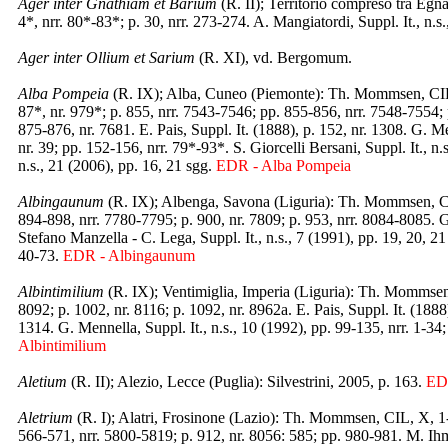
Ager inter Gnathiam et Barium
(R. II); Territorio compreso tra Egn
4*, nrr. 80*-83*; p. 30, nrr. 273-274. A. Mangiatordi, Suppl. It., n.s.
Ager inter Ollium et Sarium
(R. XI), vd. Bergomum.
Alba Pompeia
(R. IX); Alba, Cuneo (Piemonte): Th. Mommsen, CIL, 
87*, nr. 979*; p. 855, nrr. 7543-7546; pp. 855-856, nrr. 7548-7554;
875-876, nr. 7681. E. Pais, Suppl. It. (1888), p. 152, nr. 1308. G. M
nr. 39; pp. 152-156, nrr. 79*-93*. S. Giorcelli Bersani, Suppl. It., n.
n.s., 21 (2006), pp. 16, 21 sgg.
EDR - Alba Pompeia
Albingaunum
(R. IX); Albenga, Savona (Liguria): Th. Mommsen, CIL,
894-898, nrr. 7780-7795; p. 900, nr. 7809; p. 953, nrr. 8084-8085. G.
Stefano Manzella - C. Lega, Suppl. It., n.s., 7 (1991), pp. 19, 20, 2
40-73.
EDR - Albingaunum
Albintimilium
(R. IX); Ventimiglia, Imperia (Liguria): Th. Mommsen,
8092; p. 1002, nr. 8116; p. 1092, nr. 8962a. E. Pais, Suppl. It. (1888
1314. G. Mennella, Suppl. It., n.s., 10 (1992), pp. 99-135, nrr. 1-34;
Albintimilium
Aletium
(R. II); Alezio, Lecce (Puglia): Silvestrini, 2005, p. 163.
ED
Aletrium
(R. I); Alatri, Frosinone (Lazio): Th. Mommsen, CIL, X, 1
566-571, nrr. 5800-5819; p. 912, nr. 8056: 585; pp. 980-981. M. Ihm,