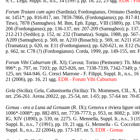
9; C. Lega, Suppl. It., n.s., 14 (1997), pp. 18, 22, 25 sgg.
EDR - For
Forum Traiani cum agro
(Sardinia); Fordongianus, Oristano (Sarde
nr. 1451*; pp. 816-817, nrr. 7859-7866, (Fordongianus); pp. 817-
Tirso), 7878 (Samugheo). M. Ihm, Eph. Epigr., VIII (1889), pp. 176-
206 (Fordongianus); pp. 136-137, nrr. 207-209 (Samugheo); p. 137, n
212-213 (Sedilo); p. 152, nr. 232 (Tramatza). Sotgiu, 1988, pp. 56
A209 (Samugheo); p. 569, nr. A210 (Busachi); p. 569, nr. A211 (Ghi
(Tramatza); p. 620, nr. E11 (Fordongianus); pp. 620-621, nr. E12 (
p. 662, nr. C78 (?) (Fordongianus). Corda, 1999, pp. 149-155, nr
Forum Vibi Caburrum
(R. XI); Cavour, Torino (Piemonte): Th. Mom
996*; p. 797, nr. 7103; pp. 825-826, nrr. 7338-7339, 7342-7349; p. 9
125, nrr. 944-946. G. Cresci Marrone - F. Filippi, Suppl. It., n.s., 16
21 (2006), pp. 16, 21 sgg.
EDR - Forum Vibi Caburrum
Gela
(Sicilia); Gela, Caltanissetta (Sicilia): Th. Mommsen, CIL, X, 
nrr. 256-261. Arena 20022, pp. 25-54, nrr. 1-65; pp. 57-64 nrr. 70-8
Genua - ora a Luna ad Genuam
(R. IX); Genova e riviera ligure or
1006*-1008*; pp. 882-893, nrr. 7739-7773; p. 953, nr. 8082; p. 1091.
IG, XIV (1890), p. 539, nr. 2275. G. Mennella, Suppl. It., n.s., 3 (1
Suppl. It., n.s., 7 (1991), pp. 19, 21 sgg. G. Mennella - G. Coccolut
Suppl. It., n.s., 22 (2004), pp. 173-187, nr. 5.
EDR - Genua