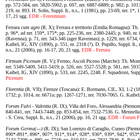
pp. 572-584, nrr. 5820-5902; p. 697, nrr. 6887-6889; p. 982; p. 1013
219, nr. 893. H. Solin, Suppl. It., n.s., 1 (1981), pp. 23-69, nrr. 1*, 
17, 21 sgg.
EDR - Ferentinum
Ferrara
cum agro
(R. X); Ferrara e territorio (Emilia Romagna): T
p. 96*, ad nrr. 159*, 175*; pp. 225-236, nrr. 2380-2445; p. 940, nr
(Ravenna); p. 71, nrr. 343-346 (ager Ravennas); p. 1229, nrr. 6734, 
Kaibel, IG, XIV (1890), p. 551, nr. 2318 (?). D. Pupillo, Suppl. It., 
n.s., 21 (2006), pp. 16-17, 20, 21 sgg.
EDR - Ferrara
Firmum Picenum
(R. V); Fermo, Ascoli Piceno (Marche): Th. Momm
nrr. 5349-5409, 5411-5419; p. 526, nrr. 5527-5528; p. 581, nrr. 5937
Kaibel, IG, XIV (1890), p. 533, nrr. 2245, 2248. F. Squadroni, Suppl.
Picenum
Florentia
(R. VII); Firenze (Toscana): E. Bormann, CIL, XI, 1-2 (18
1732; p. 1014, nr. 6671a; pp. 1267-1271, nrr. 7030-7065. G. Kaibe
Forum Fulvi - Valentia
(R. IX); Villa del Foro, Alessandria (Piemon
840-841, nrr. 7443-7448; pp. 853-854, nrr. 7532-7536. G. Mennella - 
- S. Crea, Suppl. It., n.s., 21 (2006), pp. 16, 21 sgg.
EDR - Forum Fu
Forum Germa(---)
(R. IX); San Lorenzo di Caraglio, Cuneo (Piemo
890*-891*, 896*, 907*, 911*, 914*, 928*, 936*, 939*, 942*, 953*,
7142-7208; p. 880, nr. 7718; pp. 910-911, nrr. 7831-7846. E. Pais, Su