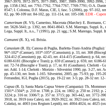
3967-3970, 3972-3975, 3977-3985, 3987, 3989-3990, 3992-3996, 
pp. 1358-1362, nrr. 7761-7762, 7764-7767, 7769-7791; O.A. Danielss
8547; I. Colonna, D.F. Maras, CIE, I, fasc. 5 (2006), pp. 97-102, nrr
82, pp. 90-109 nrr. 84-102, pp. 111-114, nrr. 105-108.
EDR - Capen
Camerinum
(R. VI), Camerino, Macerata (Marche): E. Bormann, CIL
nrr. 5628-5641; p. 1392, nrr. 8041-8043. S.M. Marengo, Suppl. It., n.
Lega, Suppl. It., n.s., 7 (1991), pp. 21 sgg.; S.M. Marengo, Suppl. It
Camunni
(R. X), vd. Brixia.
Canusium
(R. II); Canosa di Puglia, Barletta-Trani-Andria (Puglia)
96*-102* (Cannae), 103*-105* (Canusium); p. 33, nrr. 308 (Bisceglie
324-412 (Canusium); pp. 42-43, nrr. 414-415 (Gaudiano); p. 64, nrr.
6180-6181 (Bisceglie e Trani); p. 659 (Cannae); p. 659, nrr. 6186-6
nrr. 72-74 (Bisceglie e Trani); p. 17, nr. 81 (Gaudiano). Chelotti - G
nrr. Add. 1-14; Chelotti - Morizio - Silvestrini 1990, pp. 3-27, nrr. 
pp. 45-130, nrr. Instr. 1-165. Silvestrini, 2005, pp. 75-93; pp. 195-20
Ferrandini, IGI, Puglia (2015), pp. 19-22 nrr. 3-5; pp. 28-32 nrr. 12
Capua
(R. I); Santa Maria Capua Vetere (Campania): Th. Mommsen, 
1501*-1504*; p. 210 nr. 1708; p. 224, nr. 1802; p. 250 nr. 2192; p. 2
3224; p. 316 nr. 3306/7; p. 357 nr. 3715; pp. 365-442, nrr. 3772-3909
3918, nr. 3919 (ora Cales), nrr. 3920-3922, nr. 3923 (ora Cales), nrr
Calatia), nr. 4003 (ora Regium Lepidi), nrr. 4004-4024, nr. 4025 (ora